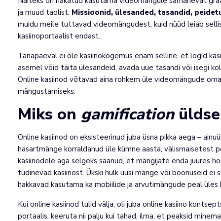
Näiteks on hakatud kasutama videomängule sarnanevat gra
ja muud taolist.
Missioonid, ülesanded, tasandid, peidet
muidu meile tuttavad videomängudest, kuid nüüd leiab sellis
kasiinoportaalist endast.
Tänapäeval ei ole kasiinokogemus enam selline, et logid kasiin
asemel võid täita ülesandeid, avada uue tasandi või isegi kol
Online kasiinod võtavad aina rohkem üle videomängude omadu
mängustamiseks.
Miks on
gamification
üldse
Online kasiinod on eksisteerinud juba üsna pikka aega – ainuük
hasartmänge korraldanud üle kümne aasta, välismaisetest por
kasiinodele aga selgeks saanud, et mängijate enda juures ho
tüdinevad kasiinost. Ükski hulk uusi mänge või boonuseid ei suu
hakkavad kasutama ka mobiilide ja arvutimängude peal üles
Kui online kasiinod tulid välja, oli juba online kasiino konts
portaalis, keeruta nii palju kui tahad, ilma, et peaksid minem