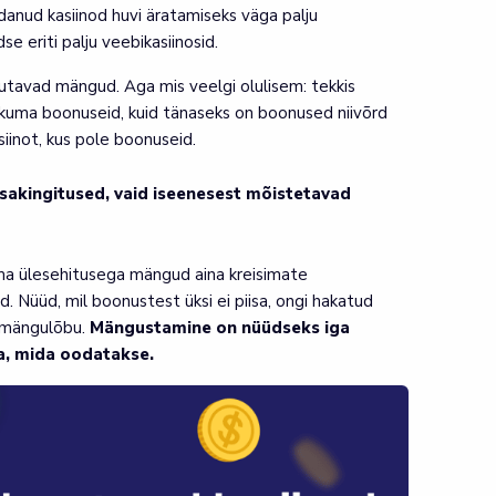
danud kasiinod huvi äratamiseks väga palju
se eriti palju veebikasiinosid.
utavad mängud. Aga mis veelgi olulisem: tekkis
pakkuma boonuseid, kuid tänaseks on boonused niivõrd
siinot, kus pole boonuseid.
isakingitused, vaid iseenesest mõistetavad
ema ülesehitusega mängud aina kreisimate
. Nüüd, mil boonustest üksi ei piisa, ongi hakatud
d mängulõbu.
Mängustamine on nüüdseks iga
a, mida oodatakse.