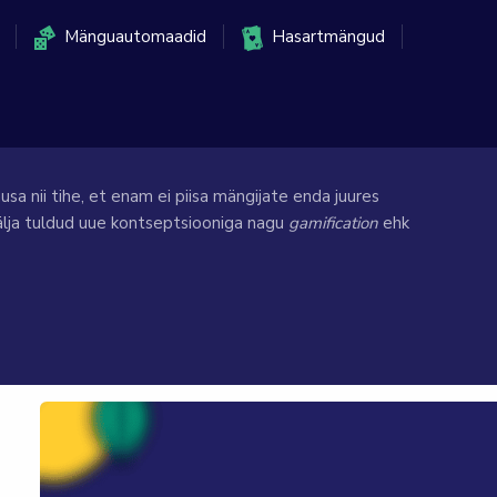
Mänguautomaadid
Hasartmängud
sa nii tihe, et enam ei piisa mängijate enda juures
älja tuldud uue kontseptsiooniga nagu
gamification
ehk
üldse peaksid valima kasiino selle järgi, kus on kõige
evas juhendis.