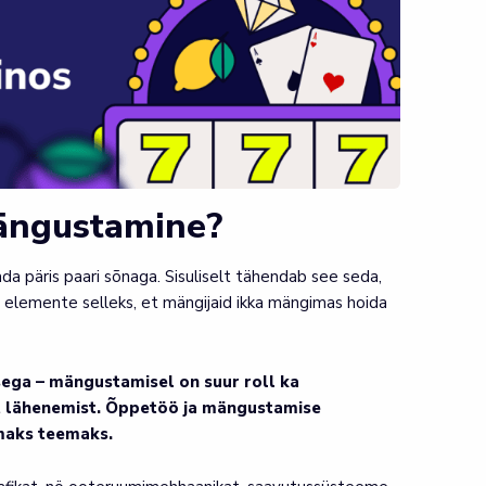
ängustamine?
ada päris paari sõnaga. Sisuliselt tähendab see seda,
 elemente selleks, et mängijaid ikka mängimas hoida
sega – mängustamisel on suur roll ka
t lähenemist. Õppetöö ja mängustamise
umaks teemaks.