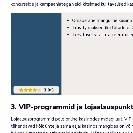
konkursside ja kampaaniatega veidi kitsimad kui tavalised kas
Omapärane mänguline kasiino
Trustly maksed (ka Citadele,
Tervituseks tasuta keerutuse
3.9
/5
3. VIP-programmid ja lojaalsuspunkt
Lojaalsusprogrammid pole online kasiinodes midagi uut. VIP-
tähendavad kõik ühte ja sama asja: kasiinos mängides on või