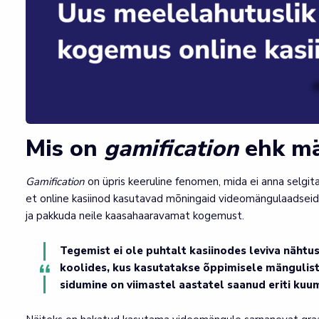
Mis on
gamification
ehk m
Gamification
on üpris keeruline fenomen, mida ei anna selgit
et online kasiinod kasutavad mõningaid videomängulaadseid
ja pakkuda neile kaasahaaravamat kogemust.
Tegemist ei ole puhtalt kasiinodes leviva nähtu
koolides, kus kasutatakse õppimisele mängulis
sidumine on viimastel aastatel saanud eriti ku