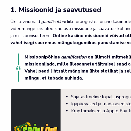
1. Missioonid ja saavutused
Üks levinumaid
gamification
i liike praegustes online kasiin
videomänge, siis oled kindlasti missioone ja saavutusi koha
ja missioonisüsteem.
Online kasiino missioonid võivad 
vahel isegi suuremas mängukogumikus panustamise võ
Missioonipõhine
gamification
on ülimalt mitmekül
missioonijada, mille ülesannete täitmisel saad 
Vahel pead lihtsalt mängima ühte slotikat ja s
mängu, et tabada auhinda.
Saja-astmeline lojaalsusprog
Igapäevased ja -nädalased slot
Krüptomaksed ja Apple Pay t