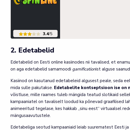
3.4
/5
2. Edetabelid
Edetabelid on Eesti online kasiinodes nii tavalised, et enam
on aga edetabelid samamoodi
gamification
ist alguse saanud
Kasiinod on kasutanud edetabeleid algusest peale, seda eelk
mida sulle pakutakse.
Edetabelite kontseptsioon ise on
võistluse, mille raames tuleb mängida teatud slotikaid sellek
kampaaniatel on tavaliselt loodud ka põnevad graafilised l
animeeritud tegelase, kes hakkab „sinu eest“ virtuaalsel red
mängusaavutustele.
Edetabeliga seotud kampaaniaid leiab suurematest Eesti ja vä