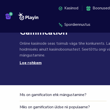
Kasiinod
Boonused
Viimati muudetud:
13.08.2025
Spordiennustus
Gamification
Online kasiinode seas toimub väga tihe konkurents. Lau
hoidmiseks ainult kasiinoboonustest. Seetõttu ongi v
mängustamine.
Loe rohkem
Mis on
gamification
, mida see sulle annab ning miks sa 
kõrgemal tasemel
gamification
, seda räägime alljärgn
Mis on gamification ehk mängustamine?
Miks on gamification üldse nii populaarne?