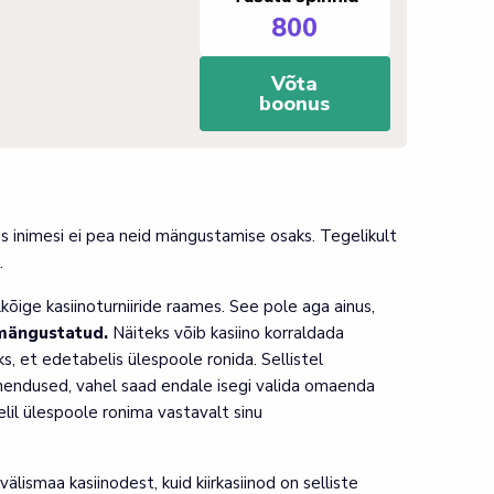
800
Võta
boonus
us inimesi ei pea neid mängustamise osaks. Tegelikult
.
õige kasiinoturniiride raames. See pole aga ainus,
 mängustatud.
Näiteks võib kasiino korraldada
s, et edetabelis ülespoole ronida. Sellistel
ahendused, vahel saad endale isegi valida omaenda
elil ülespoole ronima vastavalt sinu
lismaa kasiinodest, kuid kiirkasiinod on selliste