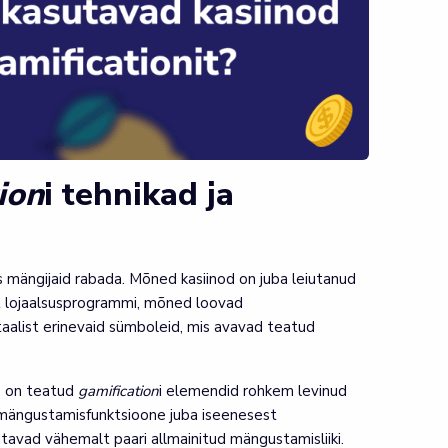
ion
i tehnikad ja
as mängijaid rabada. Mõned kasiinod on juba leiutanud
 lojaalsusprogrammi, mõned loovad
aalist erinevaid sümboleid, mis avavad teatud
e, on teatud
gamification
i elemendid rohkem levinud
eid mängustamisfunktsioone juba iseenesest
tavad vähemalt paari allmainitud mängustamisliiki.