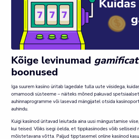
Kõige levinumad
gamificat
boonused
Iga suurem kasiino üritab lagedale tulla uute viisidega, kuid
omamoodi süsteeme – näiteks mõned pakuvad spetsiaalset
auhinnaprogramme või lasevad mängijatel otsida kasiinoport
auhindu.
Kuigi kasiinod üritavad leiutada aina uusi mängustamise viis
kui teised. Võiks isegi öelda, et tippkasiinodes võib sellis
mõistetavana võtta. Paljud tipptasemel online kasiinod kasu