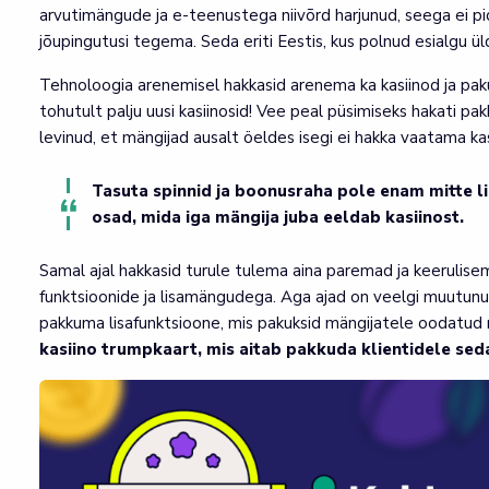
arvutimängude ja e-teenustega niivõrd harjunud, seega ei pi
jõupingutusi tegema. Seda eriti Eestis, kus polnud esialgu üld
Tehnoloogia arenemisel hakkasid arenema ka kasiinod ja pak
tohutult palju uusi kasiinosid! Vee peal püsimiseks hakati 
levinud, et mängijad ausalt öeldes isegi ei hakka vaatama ka
Tasuta spinnid ja boonusraha pole enam mitte l
osad, mida iga mängija juba eeldab kasiinost.
Samal ajal hakkasid turule tulema aina paremad ja keerulis
funktsioonide ja lisamängudega. Aga ajad on veelgi muutunud
pakkuma lisafunktsioone, mis pakuksid mängijatele oodatu
kasiino trumpkaart, mis aitab pakkuda klientidele sed