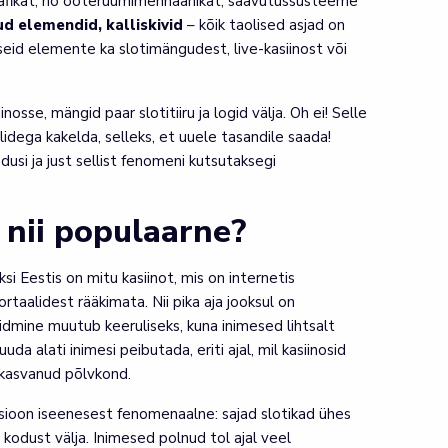
afikat, nö ooteruumimehhaanikat, saavutussüsteeme
ud elemendid, kalliskivid
– kõik taolised asjad on
eid elemente ka slotimängudest, live-kasiinost või
osse, mängid paar slotitiiru ja logid välja. Oh ei! Selle
lidega kakelda, selleks, et uuele tasandile saada!
si ja just sellist fenomeni kutsutaksegi
 nii populaarne?
si Eestis on mitu kasiinot, mis on internetis
taalidest rääkimata. Nii pika aja jooksul on
idmine muutub keeruliseks, kuna inimesed lihtsalt
da alati inimesi peibutada, eriti ajal, mil kasiinosid
 kasvanud põlvkond.
eptsioon iseenesest fenomenaalne: sajad slotikad ühes
a kodust välja. Inimesed polnud tol ajal veel