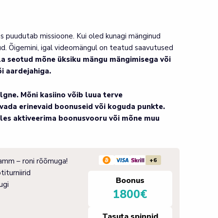
odes puudutab missioone. Kui oled kunagi mänginud
nud. Õigemini, igal videomängul on teatud saavutused
olla seotud mõne üksiku mängu mängimisega või
i aardejahiga.
gne. Mõni kasiino võib luua terve
avada erinevaid boonuseid või koguda punkte.
elles aktiveerima boonusvooru või mõne muu
ramm – roni rõõmuga!
+6
iturniirid
Boonus
ugi
1800€
Tasuta spinnid