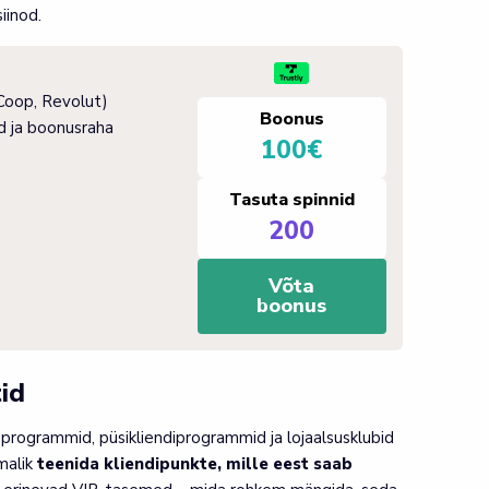
iinod.
 Coop, Revolut)
Boonus
d ja boonusraha
100€
Tasuta spinnid
200
Võta
boonus
id
programmid, püsikliendiprogrammid ja lojaalsusklubid
malik
teenida kliendipunkte, mille eest saab