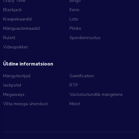
Crazy Time
Bingo
Blackjack
Keno
Kraapekaardid
Loto
Mänguautomaadid
Plinko
Rulett
Spordiennustus
Videopokker
Üldine informatsioon
Mängutootjad
Gamification
Jackpotid
RTP
Megaways
Vastutustundlik mängimine
Võta meiega ühendust
Meist