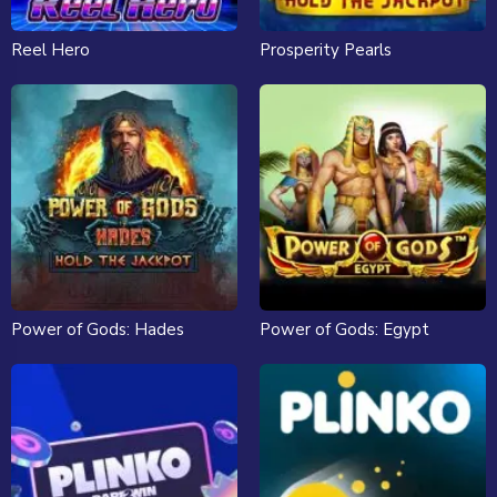
Reel Hero
Prosperity Pearls
Power of Gods: Hades
Power of Gods: Egypt