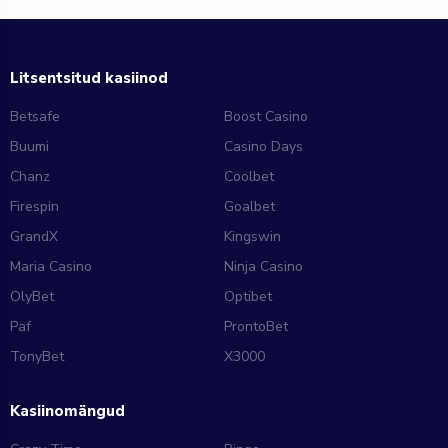
Litsentsitud kasiinod
Betsafe
Boost Casino
Buumi
Casino Days
Chanz
Coolbet
Firespin
Goalbet
GrandX
Kingswin
Maria Casino
Ninja Casino
OlyBet
Optibet
Paf
ProntoBet
TonyBet
X3000
Kasiinomängud