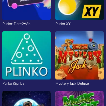
Plinko: Dare2Win
Plinko XY
Plinko (Spribe)
Mystery Jack Deluxe