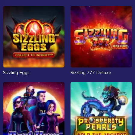
Sizzling Eggs
Sizzling 777 Deluxe