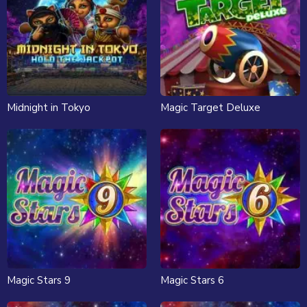
Midnight in Tokyo
Magic Target Deluxe
Magic Stars 9
Magic Stars 6