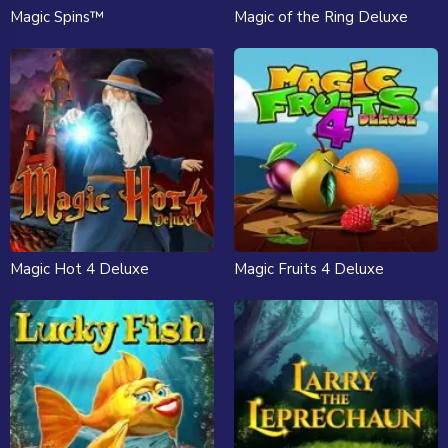
Magic Spins™
Magic of the Ring Deluxe
Magic Hot 4 Deluxe
Magic Fruits 4 Deluxe