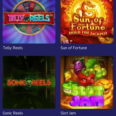
Telly Reels
Sun of Fortune
Sonic Reels
Slot Jam