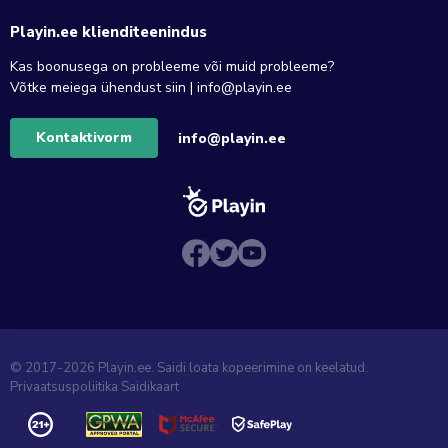
Playin.ee klienditeenindus
Kas boonusega on probleeme või muid probleeme?
Võtke meiega ühendust siin |
info@playin.ee
Kontaktivorm
info@playin.ee
© 2017-2026 Playin.ee. Saidi loata kopeerimine on keelatud.
Privaatsuspoliitika
Saidikaart