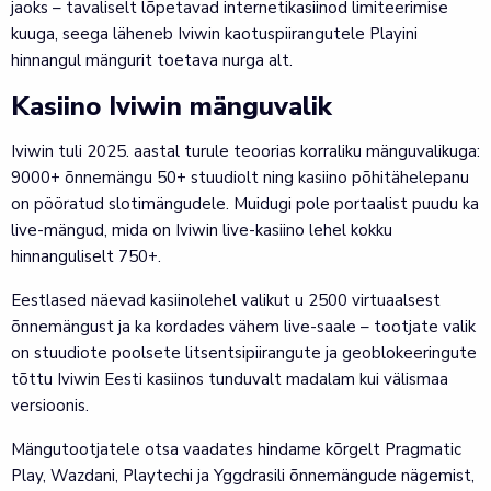
jaoks – tavaliselt lõpetavad internetikasiinod limiteerimise
kuuga, seega läheneb Iviwin kaotuspiirangutele Playini
hinnangul mängurit toetava nurga alt.
Kasiino Iviwin mänguvalik
Iviwin tuli 2025. aastal turule teoorias korraliku mänguvalikuga:
9000+ õnnemängu 50+ stuudiolt ning kasiino põhitähelepanu
on pööratud slotimängudele. Muidugi pole portaalist puudu ka
live-mängud, mida on Iviwin live-kasiino lehel kokku
hinnanguliselt 750+.
Eestlased näevad kasiinolehel valikut u 2500 virtuaalsest
õnnemängust ja ka kordades vähem live-saale – tootjate valik
on stuudiote poolsete litsentsipiirangute ja geoblokeeringute
tõttu Iviwin Eesti kasiinos tunduvalt madalam kui välismaa
versioonis.
Mängutootjatele otsa vaadates hindame kõrgelt Pragmatic
Play, Wazdani, Playtechi ja Yggdrasili õnnemängude nägemist,