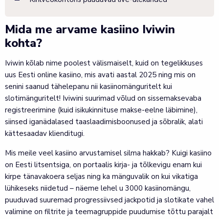
Mida me arvame kasiino Iviwin
kohta?
Iviwin kõlab nime poolest välismaiselt, kuid on tegelikkuses
uus Eesti online kasiino, mis avati aastal 2025 ning mis on
senini saanud tähelepanu nii kasiinomänguritelt kui
slotimänguritelt! Iviwini suurimad võlud on sissemaksevaba
registreerimine (kuid isikukinnituse makse-eelne läbimine),
siinsed iganädalased taaslaadimisboonused ja sõbralik, alati
kättesaadav klienditugi.
Mis meile veel kasiino arvustamisel silma hakkab? Kuigi kasiino
on Eesti litsentsiga, on portaalis kirja- ja tõlkevigu enam kui
kirpe tänavakoera seljas ning ka mänguvalik on kui vikatiga
lühikeseks niidetud – näeme lehel u 3000 kasiinomängu,
puuduvad suuremad progressiivsed jackpotid ja slotikate vahel
valimine on filtrite ja teemagruppide puudumise tõttu parajalt