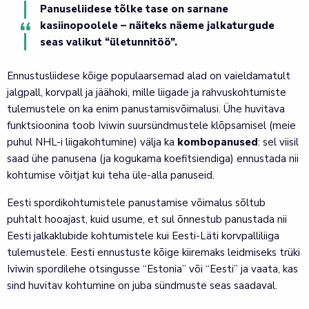
Panuseliidese tõlke tase on sarnane
kasiinopoolele – näiteks näeme jalkaturgude
seas valikut “ületunnitöö”.
Ennustusliidese kõige populaarsemad alad on vaieldamatult
jalgpall, korvpall ja jäähoki, mille liigade ja rahvuskohtumiste
tulemustele on ka enim panustamisvõimalusi. Ühe huvitava
funktsioonina toob Iviwin suursündmustele klõpsamisel (meie
puhul NHL-i liigakohtumine) välja ka
kombopanused
: sel viisil
saad ühe panusena (ja kogukama koefitsiendiga) ennustada nii
kohtumise võitjat kui teha üle-alla panuseid.
Eesti spordikohtumistele panustamise võimalus sõltub
puhtalt hooajast, kuid usume, et sul õnnestub panustada nii
Eesti jalkaklubide kohtumistele kui Eesti-Läti korvpalliliiga
tulemustele. Eesti ennustuste kõige kiiremaks leidmiseks trüki
Iviwin spordilehe otsingusse “Estonia” või “Eesti” ja vaata, kas
sind huvitav kohtumine on juba sündmuste seas saadaval.