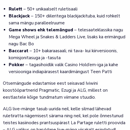
Rulett
– 50+ unikaalselt ruletisaali
Blackjack
– 150+ diileritega blackjackituba, kuid rohkelt
sama mängu paralleelruume
Game shows ehk telemängud
– telesaateklassika nagu
Mega Wheel ja Snakes & Ladders Live, lisaks ka erimängud
nagu Bac Bo
Baccarat
– 10+ bakaraasaali, nii tava- kui kiirversioonis,
komisjonitasuga ja -tasuta
Pokker
– tagasihoidlik valik Casino Hold’em-iga ja kahe
versiooniga indiapärasest kaardimängust Teen Patti
Otsemängude edastamise eest seisavad Iviwini
koostööpartnerid Pragmatic, Ezugi ja ALG, millest on
eestlastele kõige tundmatum viimane stuudio.
ALG live-mänge tasub uurida neil, kelle silmad lähevad
ruletiratta nägemisest särama ning neil, kel pole õnnestunud
teistes kasiinodes prantsuspärast La Partage ruletti proovida
– ALG valikus on haruldane live-mäng viisakalt esindatud!