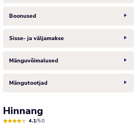
Boonused
Sisse- ja väljamakse
Mänguvõimalused
Mängutootjad
Hinnang
4.1
/5.0