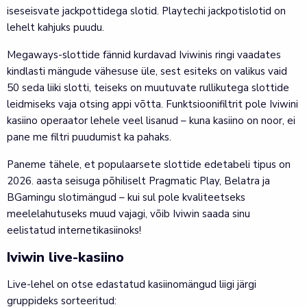
iseseisvate jackpottidega slotid. Playtechi jackpotislotid on
lehelt kahjuks puudu.
Megaways-slottide fännid kurdavad Iviwinis ringi vaadates
kindlasti mängude vähesuse üle, sest esiteks on valikus vaid
50 seda liiki slotti, teiseks on muutuvate rullikutega slottide
leidmiseks vaja otsing appi võtta. Funktsioonifiltrit pole Iviwini
kasiino operaator lehele veel lisanud – kuna kasiino on noor, ei
pane me filtri puudumist ka pahaks.
Paneme tähele, et populaarsete slottide edetabeli tipus on
2026. aasta seisuga põhiliselt Pragmatic Play, Belatra ja
BGamingu slotimängud – kui sul pole kvaliteetseks
meelelahutuseks muud vajagi, võib Iviwin saada sinu
eelistatud internetikasiinoks!
Iviwin live-kasiino
Live-lehel on otse edastatud kasiinomängud liigi järgi
gruppideks sorteeritud: