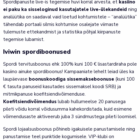
Spordipanuste live-is tegemise huvi korral arvesta, et
kasiino
ei paku ka sisseloginud kasutajatele live-ülekandeid
ning
analüütika on saadaval vaid loetud kohtumistele – “analüütika”
tähendab portaali silmis kohtumise osalejate viimaste
tulemuste ettekandmist ja statistika põhjal kiirpanuste
tegemise lubamist.
Iviwin spordiboonused
Spordi tervitusboonus ehk 100% kuni 100 € lisastardiraha pole
kasiino ainuke spordiboonus! Kampaaniate lehelt leiad üles ka
laupäevase
boonuskoodiga sissemakseboonuse
(kuni 100
€ tasuta panuseid kasutades sissemaksel koodi SRB) ja
mitmikpanuse koefitsiendivõimenduse.
Koefitsiendivõimendus
lubab hullumeelse 20 panusega
pileti võidu korral võidusumma kahekordistada, kuid esimene
võimendusaste aktiveerub juba 3 sündmustega pileti loomisel.
Spordi lojaalsusboonus põhineb igakuisele panustamisele ning
panustamise teel punktide kogumisele. VIP-klubi on