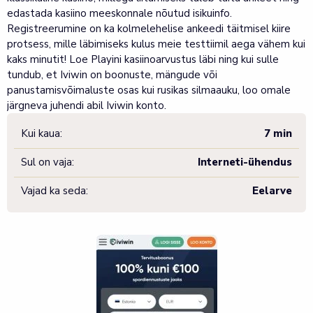
edastada kasiino meeskonnale nõutud isikuinfo.
Registreerumine on ka kolmelehelise ankeedi täitmisel kiire
protsess, mille läbimiseks kulus meie testtiimil aega vähem kui
kaks minutit! Loe Playini kasiinoarvustus läbi ning kui sulle
tundub, et Iviwin on boonuste, mängude või
panustamisvõimaluste osas kui rusikas silmaauku, loo omale
järgneva juhendi abil Iviwin konto.
Kui kaua:
7 min
Sul on vaja:
Interneti-ühendus
Vajad ka seda:
Eelarve