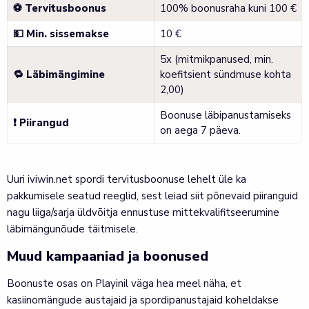
⚽️ Tervitusboonus
100% boonusraha kuni 100 €
💵 Min. sissemakse
10 €
5x (mitmikpanused, min.
🔁 Läbimängimine
koefitsient sündmuse kohta
2,00)
Boonuse läbipanustamiseks
❗️ Piirangud
on aega 7 päeva.
Uuri iviwin.net spordi tervitusboonuse lehelt üle ka
pakkumisele seatud reeglid, sest leiad siit põnevaid piiranguid
nagu liiga/sarja üldvõitja ennustuse mittekvalifitseerumine
läbimängunõude täitmisele.
Muud kampaaniad ja boonused
Boonuste osas on Playinil väga hea meel näha, et
kasiinomängude austajaid ja spordipanustajaid koheldakse