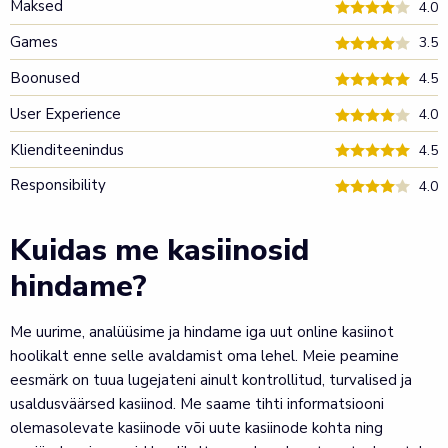
Maksed
4.0
Games
3.5
Boonused
4.5
User Experience
4.0
Klienditeenindus
4.5
Responsibility
4.0
Kuidas me kasiinosid
hindame?
Me uurime, analüüsime ja hindame iga uut online kasiinot
hoolikalt enne selle avaldamist oma lehel. Meie peamine
eesmärk on tuua lugejateni ainult kontrollitud, turvalised ja
usaldusväärsed kasiinod. Me saame tihti informatsiooni
olemasolevate kasiinode või uute kasiinode kohta ning