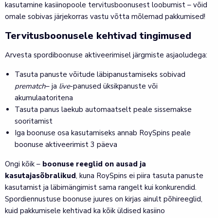
kasutamine kasiinopoole tervitusboonusest loobumist – võid
omale sobivas järjekorras vastu võtta mõlemad pakkumised!
Tervitusboonusele kehtivad tingimused
Arvesta spordiboonuse aktiveerimisel järgmiste asjaoludega:
Tasuta panuste võitude läbipanustamiseks sobivad
prematch
– ja
live
-panused üksikpanuste või
akumulaatoritena
Tasuta panus laekub automaatselt peale sissemakse
sooritamist
Iga boonuse osa kasutamiseks annab RoySpins peale
boonuse aktiveerimist 3 päeva
Ongi kõik –
boonuse reeglid on ausad ja
kasutajasõbralikud
, kuna RoySpins ei piira tasuta panuste
kasutamist ja läbimängimist sama rangelt kui konkurendid.
Spordiennustuse boonuse juures on kirjas ainult põhireeglid,
kuid pakkumisele kehtivad ka kõik üldised kasiino