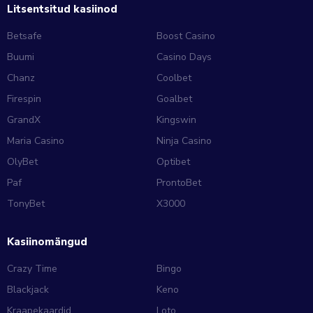
Litsentsitud kasiinod
Betsafe
Boost Casino
Buumi
Casino Days
Chanz
Coolbet
Firespin
Goalbet
GrandX
Kingswin
Maria Casino
Ninja Casino
OlyBet
Optibet
Paf
ProntoBet
TonyBet
X3000
Kasiinomängud
Crazy Time
Bingo
Blackjack
Keno
Kraapekaardid
Loto