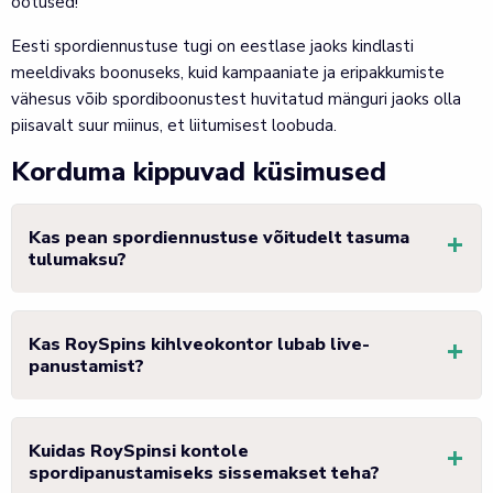
ootused!
Eesti spordiennustuse tugi on eestlase jaoks kindlasti
meeldivaks boonuseks, kuid kampaaniate ja eripakkumiste
vähesus võib spordiboonustest huvitatud mänguri jaoks olla
piisavalt suur miinus, et liitumisest loobuda.
Korduma kippuvad küsimused
Kas pean spordiennustuse võitudelt tasuma
tulumaksu?
Kas RoySpins kihlveokontor lubab live-
panustamist?
Kuidas RoySpinsi kontole
spordipanustamiseks sissemakset teha?