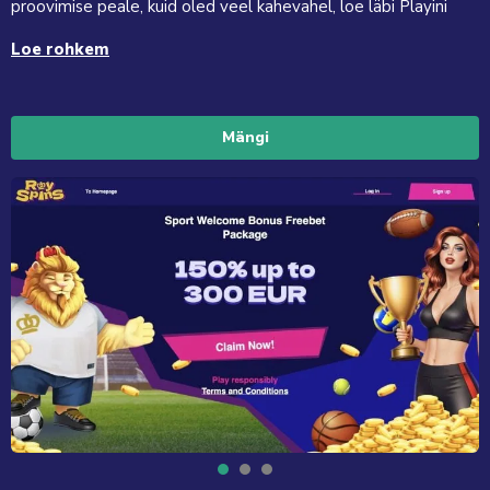
proovimise peale, kuid oled veel kahevahel, loe läbi Playini
arvustus ning otsusta, kas RoySpins.com on sinu maitsele
Loe rohkem
sobiv ennustusleht. Panustamise jaoks lisaraha teenimiseks
võid vastu võtta kolmeosalise tasuta panuste
tervitusboonuse väärtusega kuni 300 eurot!
Mängi