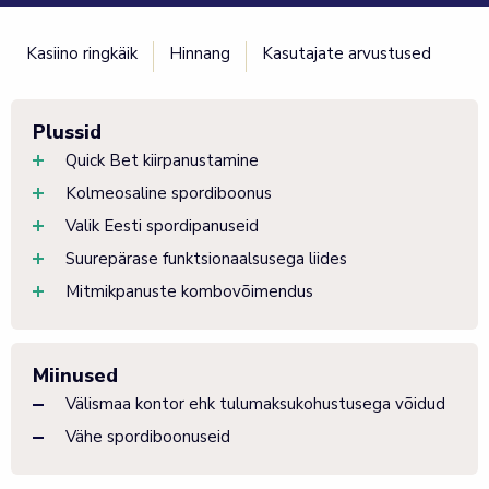
Kasiino ringkäik
Hinnang
Kasutajate arvustused
Plussid
Quick Bet kiirpanustamine
Kolmeosaline spordiboonus
Valik Eesti spordipanuseid
Suurepärase funktsionaalsusega liides
Mitmikpanuste kombovõimendus
Miinused
Välismaa kontor ehk tulumaksukohustusega võidud
Vähe spordiboonuseid