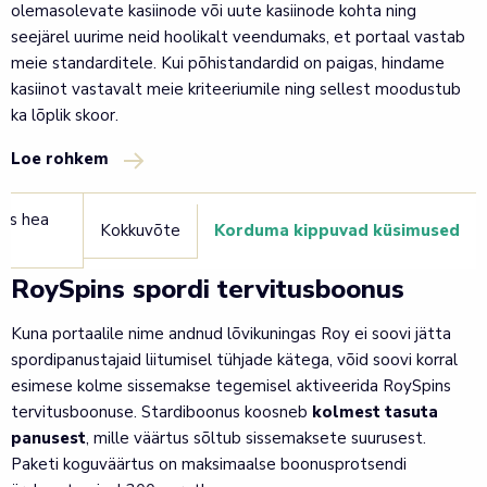
olemasolevate kasiinode või uute kasiinode kohta ning
seejärel uurime neid hoolikalt veendumaks, et portaal vastab
meie standarditele. Kui põhistandardid on paigas, hindame
kasiinot vastavalt meie kriteeriumile ning sellest moodustub
ka lõplik skoor.
Loe rohkem
kas hea
Kokkuvõte
Korduma kippuvad küsimused
RoySpins spordi tervitusboonus
Kuna portaalile nime andnud lõvikuningas Roy ei soovi jätta
spordipanustajaid liitumisel tühjade kätega, võid soovi korral
esimese kolme sissemakse tegemisel aktiveerida RoySpins
tervitusboonuse. Stardiboonus koosneb
kolmest tasuta
panusest
, mille väärtus sõltub sissemaksete suurusest.
Paketi koguväärtus on maksimaalse boonusprotsendi