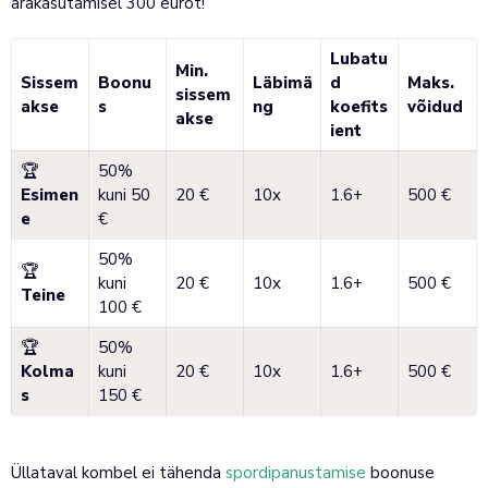
ärakasutamisel 300 eurot!
Lubatu
Min.
Sissem
Boonu
Läbimä
d
Maks.
sissem
akse
s
ng
koefits
võidud
akse
ient
🏆
50%
Esimen
kuni 50
20 €
10x
1.6+
500 €
e
€
50%
🏆
kuni
20 €
10x
1.6+
500 €
Teine
100 €
🏆
50%
Kolma
kuni
20 €
10x
1.6+
500 €
s
150 €
Üllataval kombel ei tähenda
spordipanustamise
boonuse