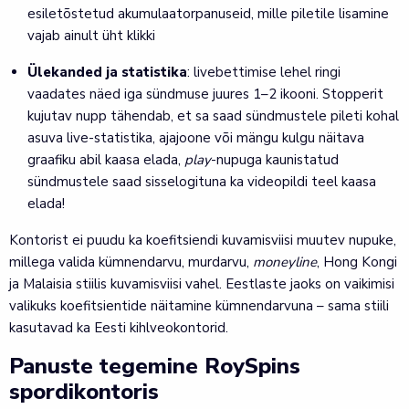
esiletõstetud akumulaatorpanuseid, mille piletile lisamine
vajab ainult üht klikki
Ülekanded ja statistika
: livebettimise lehel ringi
vaadates näed iga sündmuse juures 1–2 ikooni. Stopperit
kujutav nupp tähendab, et sa saad sündmustele pileti kohal
asuva live-statistika, ajajoone või mängu kulgu näitava
graafiku abil kaasa elada,
play
-nupuga kaunistatud
sündmustele saad sisselogituna ka videopildi teel kaasa
elada!
Kontorist ei puudu ka koefitsiendi kuvamisviisi muutev nupuke,
millega valida kümnendarvu, murdarvu,
moneyline
, Hong Kongi
ja Malaisia stiilis kuvamisviisi vahel. Eestlaste jaoks on vaikimisi
valikuks koefitsientide näitamine kümnendarvuna – sama stiili
kasutavad ka Eesti kihlveokontorid.
Panuste tegemine RoySpins
spordikontoris