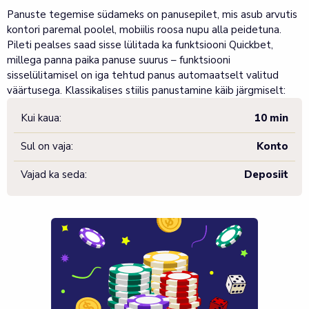
Panuste tegemise südameks on panusepilet, mis asub arvutis
kontori paremal poolel, mobiilis roosa nupu alla peidetuna.
Pileti pealses saad sisse lülitada ka funktsiooni Quickbet,
millega panna paika panuse suurus – funktsiooni
sisselülitamisel on iga tehtud panus automaatselt valitud
väärtusega. Klassikalises stiilis panustamine käib järgmiselt:
Kui kaua:
10 min
Sul on vaja:
Konto
Vajad ka seda:
Deposiit