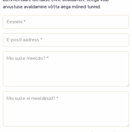
arvustuse avaldamine võtta aega mõned tunnid.