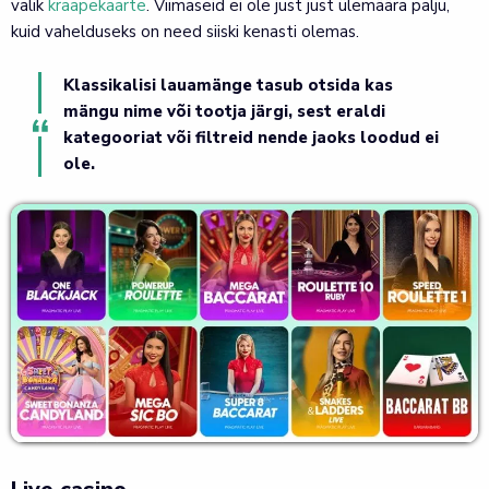
valik
kraapekaarte
. Viimaseid ei ole just just ülemäära palju,
kuid vahelduseks on need siiski kenasti olemas.
Klassikalisi lauamänge tasub otsida kas
mängu nime või tootja järgi, sest eraldi
kategooriat või filtreid nende jaoks loodud ei
ole.