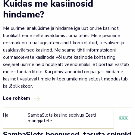
Kuidas me kasiinosid
hindame?
Me uurime, analüüsime ja hindame iga uut online kasiinot
hoolikalt enne selle avaldamist oma lehel. Meie peamine
eesmärk on tuua lugejateni ainult kontrollitud, turvalised ja
usaldusväärsed kasiinod. Me saame tihti informatsiooni
olemasolevate kasiinode või uute kasiinode kohta ning
seejärel uurime neid hoolikalt veendumaks, et portaal vastab
meie standarditele. Kui põhistandardid on paigas, hindame
kasiinot vastavalt meie kriteeriumile ning sellest moodustub
ka lõplik skoor.
Loe rohkem
d ja
SambaSlots kasiino sobivus Eesti
KKK
mängijatele
SambaSlots boonused, tasuta spinnid