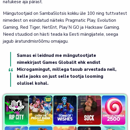
natukese aja pärast.
Mängutootjaid on SambaSlotsis kokku üle 100 ning tuttvatest
nimedest on esindatud näiteks Pragmatic Play, Evolution
Gaming, Red Tiger, NetEnt, Play’N GO ja Hacksaw Gaming.
Need stuudiod on hästi teada ka Eesti mängijatele, seega
jagub äratundmisrõõmu omajagu.
Samas ei leidnud me mängutootjate
nimekirjast Games Globalit ehk endist
Microgamingut, millega tasub arvestada neil,
kelle jaoks on just selle tootja looming
olulisel kohal.