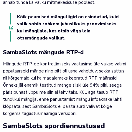
annab tunda ka valiku mitmekesisuse poolest.
Kõik peamised mänguliigid on esindatud, kuid
valik sobib rohkem juhuslikuks proovimiseks
kui mängijale, kes otsib väga laia
otsemängude valikut.
SambaSlots mängude RTP-d
Mängude RTP-de kontrollimiseks vaatasime üle väikse valimi
populaarseid mänge ning pilt oli üsna vahelduv: sekka sattus
nii kõrgemaid kui ka madalamaks keeratud RTP määrasid.
Õnneks jäi enamik testitud mänge siiski üle 94% piiri, seega
päris punast lippu me siin ei lehvitaks. Küll aga tasub RTP
tundlikul mängijal enne panustamist mängu infoaknake lahti
klõpsata, sest SambaSlots ei paista alati valivat kõige
kõrgema tagastusmääraga versiooni.
SambaSlots spordiennustused