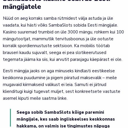
mängijatele
Nüüd on aeg korraks samba rütmidest välja astuda ja üle
vaadata, kui hästi võiks SambaSlots sobida Eesti mängijale.
Kasiino suuremad trumbid on üle 3000 mängu, rohkem kui 100
mängutootjat, mammutlik tervitusboonus ja üle ootuste
korralik spordiennustuste sektsioon. Ka mobiilis töötab
brauseri kaudu sujuvalt, seega ei pea slotikeerutused
tegemata jääma ka siis, kui arvutit parasjagu käepärast ei ole.
Eesti mängija jaoks on aga miinuseks kindlasti eestikeelse
keskkonna puudumine ja pigem piiratud maksevalik – meile
mugavaid kiirmakseid valikust ei leia. Samuti ei jätnud
klienditugi kuigi tugevat muljet, sest konkreetsete vastuste
asemel kiputi meile saatma linke.
Seega sobib SambaSlots kõige paremini
mängijale, kes saab ingliskeelses keskkonnas
hakkama, on valmis ise tingimustes näpuga