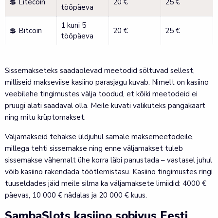
💲 Litecoin
20 €
25 €
tööpäeva
1 kuni 5
💲 Bitcoin
20 €
25 €
tööpäeva
Sissemakseteks saadaolevad meetodid sõltuvad sellest,
milliseid makseviise kasiino parasjagu kuvab. Nimelt on kasiino
veebilehe tingimustes välja toodud, et kõiki meetodeid ei
pruugi alati saadaval olla. Meile kuvati valikuteks pangakaart
ning mitu krüptomakset.
Väljamakseid tehakse üldjuhul samale maksemeetodeile,
millega tehti sissemakse ning enne väljamakset tuleb
sissemakse vähemalt ühe korra läbi panustada – vastasel juhul
võib kasiino rakendada töötlemistasu. Kasiino tingimustes ringi
tuuseldades jäid meile silma ka väljamaksete limiidid: 4000 €
päevas, 10 000 € nädalas ja 20 000 € kuus.
SambaSlots kasiino sobivus Eesti