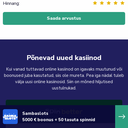
Hinnang:
Põnevad uued kasiinod
Kui vanad tuttavad online kasiinod on igavaks muutunud või
boonused juba kasutatud, siis ole mureta. Pea iga nädal tuleb
välja uusi online kasiinosid. Siin on mõned hiljutised
uustulnukad.
Sambaslots
5000 € boonus + 50 tasuta spinnid