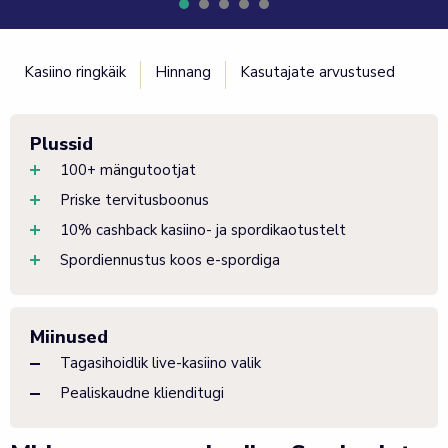
Kasiino ringkäik
Hinnang
Kasutajate arvustused
Plussid
100+ mängutootjat
Priske tervitusboonus
10% cashback kasiino- ja spordikaotustelt
Spordiennustus koos e-spordiga
Miinused
Tagasihoidlik live-kasiino valik
Pealiskaudne klienditugi