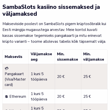
SambaSlots kasiino sissemaksed ja
väljamaksed
Makseviiside poolest on SambaSlots pigem krüptosõbralik kui
Eesti mängija mugavustega arvestav. Meie kontol kuvati
kassas sissemakse tegemiseks pangakaarti ja mitu erinevat
krüpto varianti – toome allolevas tabelis kõik täpsemalt välja.
Väljamakse
Min.
Min.
Makseviis
aeg
sissemakse
väljamakse
💳
Pangakaart
1 kuni 5
20 €
25 €
(Visa/Master
tööpäeva
card)
1 kuni 5
💲 Ethereum
20 €
25 €
tööpäeva
1 kuni 5