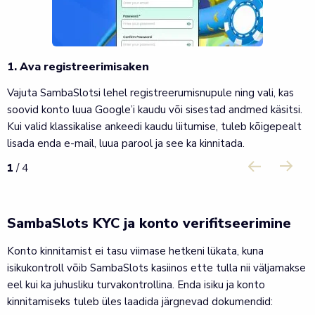
1. Ava registreerimisaken
Vajuta SambaSlotsi lehel registreerumisnupule ning vali, kas
soovid konto luua Google’i kaudu või sisestad andmed käsitsi.
Kui valid klassikalise ankeedi kaudu liitumise, tuleb kõigepealt
lisada enda e-mail, luua parool ja see ka kinnitada.
1
/ 4
SambaSlots KYC ja konto verifitseerimine
Konto kinnitamist ei tasu viimase hetkeni lükata, kuna
isikukontroll võib SambaSlots kasiinos ette tulla nii väljamakse
eel kui ka juhusliku turvakontrollina. Enda isiku ja konto
kinnitamiseks tuleb üles laadida järgnevad dokumendid: