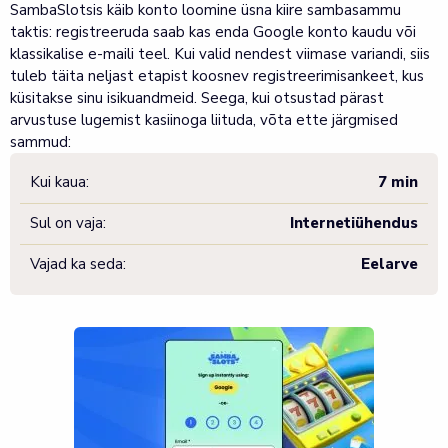
SambaSlotsis käib konto loomine üsna kiire sambasammu
taktis: registreeruda saab kas enda Google konto kaudu või
klassikalise e-maili teel. Kui valid nendest viimase variandi, siis
tuleb täita neljast etapist koosnev registreerimisankeet, kus
küsitakse sinu isikuandmeid. Seega, kui otsustad pärast
arvustuse lugemist kasiinoga liituda, võta ette järgmised
sammud:
Kui kaua:
7 min
Sul on vaja:
Internetiühendus
Vajad ka seda:
Eelarve