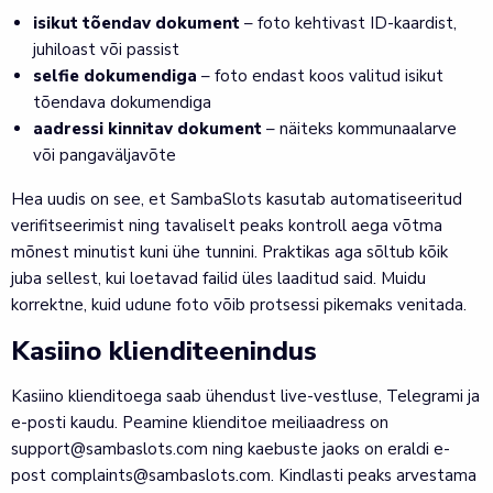
isikut tõendav dokument
– foto kehtivast ID-kaardist,
juhiloast või passist
selfie dokumendiga
– foto endast koos valitud isikut
tõendava dokumendiga
aadressi kinnitav dokument
– näiteks kommunaalarve
või pangaväljavõte
Hea uudis on see, et SambaSlots kasutab automatiseeritud
verifitseerimist ning tavaliselt peaks kontroll aega võtma
mõnest minutist kuni ühe tunnini. Praktikas aga sõltub kõik
juba sellest, kui loetavad failid üles laaditud said. Muidu
korrektne, kuid udune foto võib protsessi pikemaks venitada.
Kasiino klienditeenindus
Kasiino klienditoega saab ühendust live-vestluse, Telegrami ja
e-posti kaudu. Peamine klienditoe meiliaadress on
support@sambaslots.com
ning kaebuste jaoks on eraldi e-
post
complaints@sambaslots.com
. Kindlasti peaks arvestama