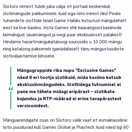
Slotoro nimest tuleb juba välja, et portaal keskendub
slotimängude pakkumisele, kuid ega nimi meest riku! Peale
tuhandete slottide leiad Game Halliks kutsutud mängulehelt
eest ka live-kasiino, Insta Games ehk kaasaegsed kasiinode
kiirmängud, lauamängud ja isegi paar eksklusiivset palakest!
Hindame hasartmängukataloogi suuruseks u 10 000 mängu
ning kataloog pakseneb iganädalaselt tänu mängustuudiote
slotiväljastamise kiirusele.
Mängugruppide riba nupu “Exclusive Games”
näed 6 eri tootja slotikaid, mida kasiino kutsub
eksklusiivmängudeks. Slottidega tutvumisel ei
pane me tähele midagi eripärast – slotikate
kujundus ja RTP-määrad ei erine tavapärastest
versioonidest.
Mänguarendajate osas on Slotoro valik vaat et esmaklassiline:
listis puuduvad küll Games Global ja Playtech, kuid näed ligi 60