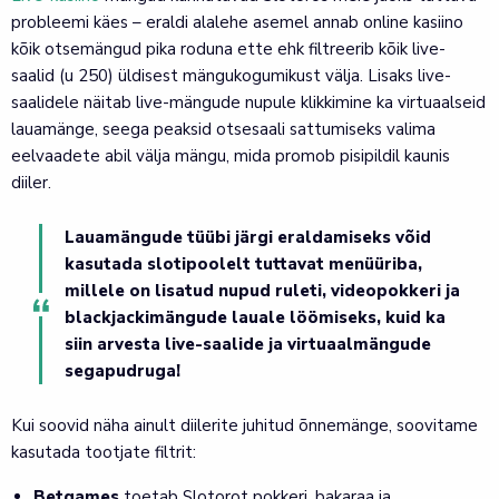
probleemi käes – eraldi alalehe asemel annab online kasiino
kõik otsemängud pika roduna ette ehk filtreerib kõik live-
saalid (u 250) üldisest mängukogumikust välja. Lisaks live-
saalidele näitab live-mängude nupule klikkimine ka virtuaalseid
lauamänge, seega peaksid otsesaali sattumiseks valima
eelvaadete abil välja mängu, mida promob pisipildil kaunis
diiler.
Lauamängude tüübi järgi eraldamiseks võid
kasutada slotipoolelt tuttavat menüüriba,
millele on lisatud nupud ruleti, videopokkeri ja
blackjackimängude lauale löömiseks, kuid ka
siin arvesta live-saalide ja virtuaalmängude
segapudruga!
Kui soovid näha ainult diilerite juhitud õnnemänge, soovitame
kasutada tootjate filtrit:
Betgames
toetab Slotorot pokkeri, bakaraa ja