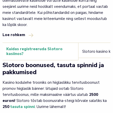
olemasolevate kasiinode või uute kasiinode kohta ning
seejärel uurime neid hoolikalt veendumaks, et portaal vastab
meie standarditele. Kui põhistandardid on paigas, hindame
kasiinot vastavalt meie kriteeriumile ning sellest moodustub
ka lõplik skoor.
Loe rohkem
Kuidas registreeruda Slotoro
Slotoro kasiino kl
kasiinos?
Slotoro boonused, tasuta spinnid ja
pakkumised
Kasiino kodulehe trooniks on hiiglaslikku tervitusboonust
promov hiiglaslik bänner: liitujaid ootab Slotoro
tervitusboonus, mille maksimaalne väärtus ulatub
2500
euroni
! Slotoro tõstab boonusraha-steigi kõrvale salatiks ka
250
tasuta spinni
. Uurime lähemalt!