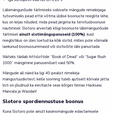
Läbimängunõude täitmiseks sobivate mängude nimekirjaga
tutvumiseks pead ette võtma üldise boonuste reeglite lehe,
kus on kirjas nõuded, mida pead järgima ka tervitusboonuse
nautimisel. Slotoro arvestab kõigi boonuste läbimängunõude
täitmisel
ainult slotimängupanuseid (100%)
, kuid
reeglistikus on üles loetud ka kõik slotid, milles pole võimalik
laekunud boonussummasid või slotivõite läbi panustada.
Näiteks täidab hittslottide “Book of Dead” või “Sugar Rush
1000” mängimine panusenõuet vaid 50%.
Mängude all näed ka ligi 40-pealist nimekirja
mängustuudiotest, kelle looming tuleb ajutiselt kõrvale jätta:
listi on jõudnud ka eestlaste seas kõrges hinnas Hacksaw,
Mancala ja Wazdan!
Slotoro spordiennustuse boonus
Kuna Slotoro pole ainult kasiinomängude edastamisele