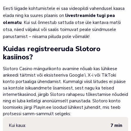
Eesti liigade kohtumistele ei saa videopildi vahendusel kaasa
elada ning ka suures plaanis on
livestreamide tugi pea
olematu
. Kui sul õnnestub sattuda otse üle kantava matši
otsa, näed väljakul või saalis toimuvat peale sündmusele
panustamist – niisama piiluda pole võimalik!
Kuidas registreeruda Slotoro
kasiinos?
Slotoro Casino mängurikonto avamine nõuab kas lühikese
ankeedi täitmist või eksisteeriva Google’i, X-i või TikToki
konto portaaliga ühendamist. Kummalgi viisil liitudes ei pääse
sa kontole isikuandmete lisamisest, sest nagu ka teised
internetikasiinod, järgib Slotoro rahapesu tõkestamise nõudeid
ning ei luba kellelgi anonüümselt panustada. Slotoro konto
loomiseks järgi Playin.ee loodud lühikest juhendit, mis teeb
protsessi samm-sammult selgeks:
Kui kaua:
7 min