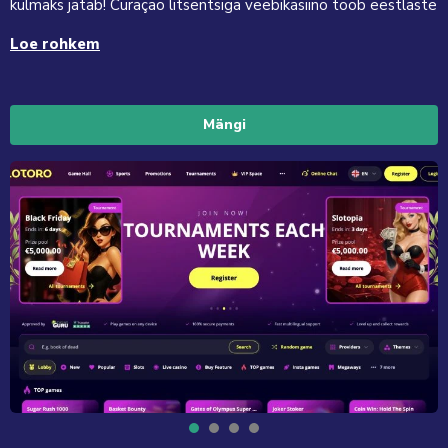
külmaks jätab! Curaçao litsentsiga veebikasiino toob eestlaste
ette parimad kasiinomängud ning pakub slotikatele-
Loe rohkem
lauamängudele vaheldust spordiennustusliidesega, kus on
hooajaliselt esindatud ka kohalikud liigad! Liitumisel ootab sind
kasiinoboonus (kuni 2500 € + 250 spinni) või spordiennustuse
Mängi
boonusraha!