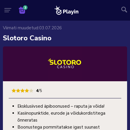
Viimati muudetud:
03.07.2026
Slotoro Casino
4
/5
Eksklusiivsed äpiboonused – raputa ja võida!
Kasiinopunktide, eurode ja võidukordistitega
õnneratas
Boonustega pommitatakse igast suunast