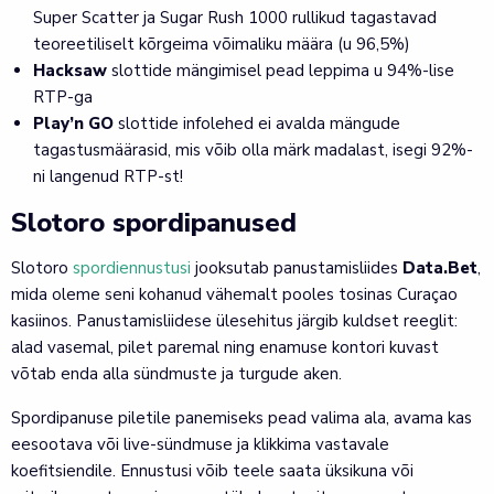
Super Scatter ja Sugar Rush 1000 rullikud tagastavad
teoreetiliselt kõrgeima võimaliku määra (u 96,5%)
Hacksaw
slottide mängimisel pead leppima u 94%-lise
RTP-ga
Play’n GO
slottide infolehed ei avalda mängude
tagastusmäärasid, mis võib olla märk madalast, isegi 92%-
ni langenud RTP-st!
Slotoro spordipanused
Slotoro
spordiennustusi
jooksutab panustamisliides
Data.Bet
,
mida oleme seni kohanud vähemalt pooles tosinas Curaçao
kasiinos. Panustamisliidese ülesehitus järgib kuldset reeglit:
alad vasemal, pilet paremal ning enamuse kontori kuvast
võtab enda alla sündmuste ja turgude aken.
Spordipanuse piletile panemiseks pead valima ala, avama kas
eesootava või live-sündmuse ja klikkima vastavale
koefitsiendile. Ennustusi võib teele saata üksikuna või