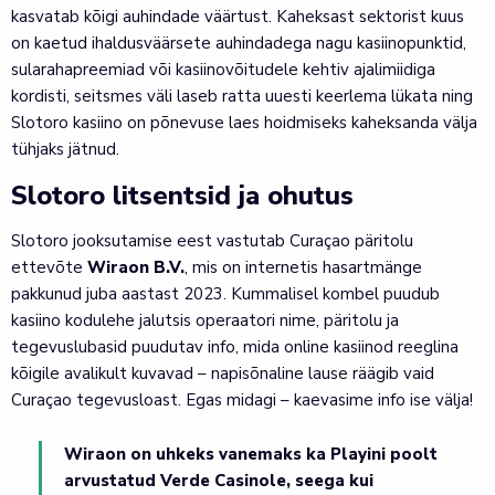
kasvatab kõigi auhindade väärtust. Kaheksast sektorist kuus
on kaetud ihaldusväärsete auhindadega nagu kasiinopunktid,
sularahapreemiad või kasiinovõitudele kehtiv ajalimiidiga
kordisti, seitsmes väli laseb ratta uuesti keerlema lükata ning
Slotoro kasiino on põnevuse laes hoidmiseks kaheksanda välja
tühjaks jätnud.
Slotoro litsentsid ja ohutus
Slotoro jooksutamise eest vastutab Curaçao päritolu
ettevõte
Wiraon B.V.
, mis on internetis hasartmänge
pakkunud juba aastast 2023. Kummalisel kombel puudub
kasiino kodulehe jalutsis operaatori nime, päritolu ja
tegevuslubasid puudutav info, mida online kasiinod reeglina
kõigile avalikult kuvavad – napisõnaline lause räägib vaid
Curaçao tegevusloast. Egas midagi – kaevasime info ise välja!
Wiraon on uhkeks vanemaks ka Playini poolt
arvustatud Verde Casinole, seega kui