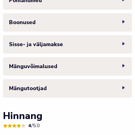
Põhiandmed
Boonused
Sisse- ja väljamakse
Mänguvõimalused
Mängutootjad
Hinnang
4
/5.0