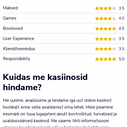
Maksed
3.5
Games
4.0
Boonused
4.5
User Experience
3.5
Klienditeenindus
3.5
Responsibility
5.0
Kuidas me kasiinosid
hindame?
Me uurime, analüüsime ja hindame iga uut online kasiinot
hoolikalt enne selle avaldamist oma lehel. Meie peamine
eesmärk on tuua lugejateni ainult kontrollitud, turvalised ja
usaldusväärsed kasiinod. Me saame tihti informatsiooni