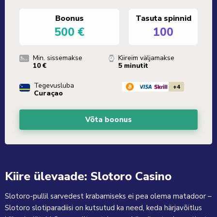
Boonus
Tasuta spinnid
500 €
100
Min. sissemakse
Kiireim väljamakse
10 €
5 minutit
Tegevusluba
+4
Curaçao
Võta boonus
Kiire ülevaade: Slotoro Casino
Slotoro-pullil sarvedest krabamiseks ei pea olema matadoor –
Slotoro slotiparadiisi on kutsutud ka need, keda härjavõitlus