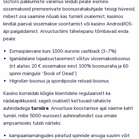
Slotoro pakkumiste varamus leidub peale esimesi
sissemakseid premeerivate boonusrahakuhjade teisigi hüvesid,
millest osa saamine nõuab kas turniiril osalemist, kasiinos
kindlal päeval sissemakse sooritamist või kasiino Android/iOS-
äpi paigaldamist. Arvustustiimi tähelepanu tõmbavad enda
peale:
Esmaspäevane kuni 1000-eurone cashback (3–7%)
Iganädalane lojaalsustasemest sõltuv sissemakseboonus
(nt alates 20 € sissemakse eest 100% boonusraha ja 60
spinni mängule “Book of Dead”)
Higroller-boonus ja spordipoole reload-boonus
Kasiino korraldab kõigile klientidele regulaarselt ka
nädalapikkuseid, sageli osaliselt kattuvaid rahaliste
auhindadega
turniire
. Arvustuse koostamise ajal näeme kaht
turniiri, mille 5000-eurosest auhinnafondist osa omale
ampsamiseks tuleb näiteks:
kampaaniamängudes piiratud spinnide arvuga suurim võit