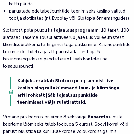
kotti püüda
panustada edetabelipunktide teenimiseks kasiino valitud
tootja slotikates (nt Evoplay või Slotopia õnnemängudes)
Slotorost pole puudu ka
lojaalsusprogramm
: 10 taset, 100
alataset, taseme tõusul aktiveerub jälle uus või eelmistest
kliendisõbralikemate tingimustega pakkumine. Kasiinopunktide
kogumiseks tuleb agaralt panustada, sest iga 5
kasiinomängudesse pandud eurot lisab kontole ühe
lojaalsuspunkti.
Kahjuks eraldab Slotoro programmist live-
kasiino ning mitukümmend laua- ja kiirmängu –
eriti rohkelt jääb lojaalsuspunktide
teenimisest välja ruletirattaid.
Viimane püsiboonus on siinne 8 sektoriga
õnneratas
, mille
keerlema löömiseks tuleb loobuda 5 eurost. Soovi korral võid
panust buustida ka kuni 100-kordse võidukordistiga, mis