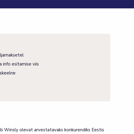
äljamaksetel
 info esitamise viis
iskeelne
b Winsly olevat arvestatavaks konkurendiks Eestis