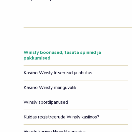
Winsly boonused, tasuta spinnid ja
pakkumised
Kasiino Winsly litsentsid ja ohutus
Kasiino Winsly mänguvalik
Winsly spordipanused
Kuidas registreeruda Winsly kasiinos?
Winsly kasiino klienditeenindus