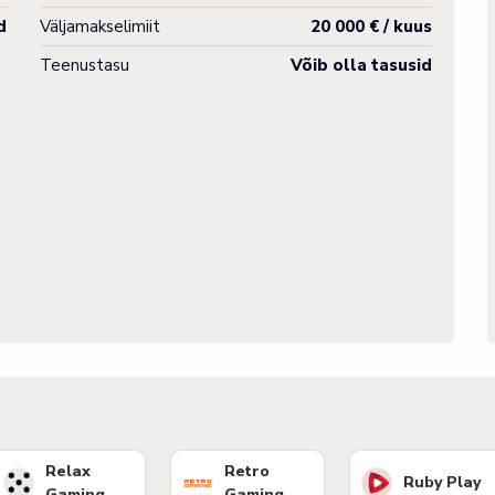
d
Väljamakselimiit
20 000 € / kuus
Teenustasu
Võib olla tasusid
Relax
Retro
Ruby Play
Gaming
Gaming