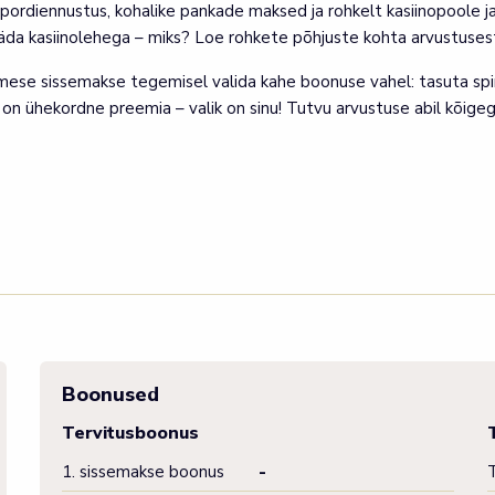
spordiennustus, kohalike pankade maksed ja rohkelt kasiinopoole 
 mäda kasiinolehega – miks? Loe rohkete põhjuste kohta arvustuses
imese sissemakse tegemisel valida kahe boonuse vahel: tasuta spi
on ühekordne preemia – valik on sinu! Tutvu arvustuse abil kõigeg
Boonused
Tervitusboonus
1. sissemakse boonus
-