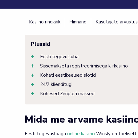
Kasiino ringkäik
Hinnang
Kasutajate arvustu
Plussid
Eesti tegevusluba
Sissemakseta registreerimisega kiirkasiino
Kohati eestikeelsed slotid
24/7 klienditugi
Kohesed Zimpleri maksed
Mida me arvame kasiino
Eesti tegevusloaga
online kasiino
Winsly on tõeliselt