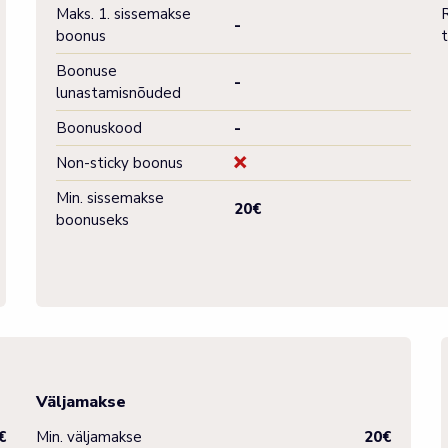
Maks. 1. sissemakse
-
boonus
Boonuse
-
lunastamisnõuded
Boonuskood
-
Non-sticky boonus
Min. sissemakse
20€
boonuseks
Väljamakse
€
Min. väljamakse
20€