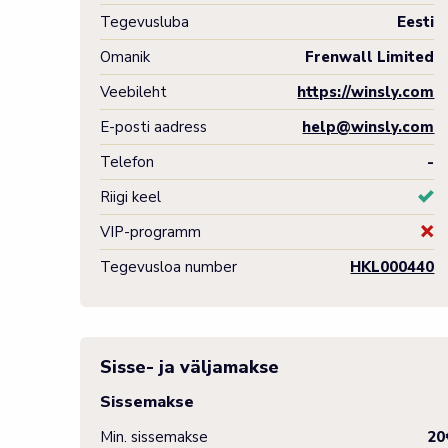
Tegevusluba
Eesti
Omanik
Frenwall Limited
Veebileht
https://winsly.com
E-posti aadress
help@winsly.com
Telefon
-
Riigi keel
VIP-programm
Tegevusloa number
HKL000440
Sisse- ja väljamakse
Sissemakse
Min. sissemakse
20