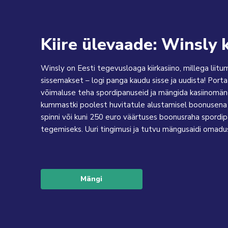
Kiire ülevaade: Winsly 
Winsly on Eesti tegevusloaga kiirkasiino, millega liitum
sissemakset – logi panga kaudu sisse ja uudista! Port
võimaluse teha spordipanuseid ja mängida kasiinomän
kummastki poolest huvitatule alustamisel boonusena
spinni või kuni 250 euro väärtuses boonusraha spordi
tegemiseks. Uuri tingimusi ja tutvu mängusaidi omadu
Mängi