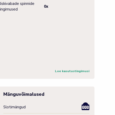
Riskivabade spinnide
0x
tingimused
Loe kasutustingimusi
Mänguvõimalused
Slotimängud