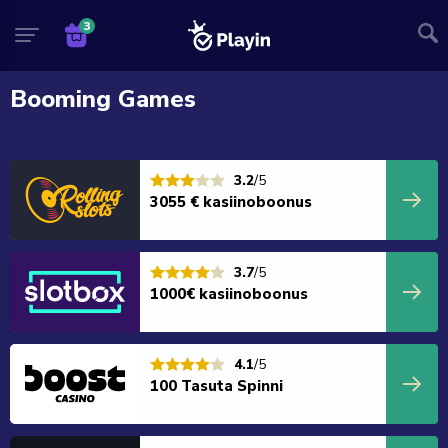
Booming Games
3.2
/5
3055 € kasiinoboonus
3.7
/5
1000€ kasiinoboonus
4.1
/5
100 Tasuta Spinni