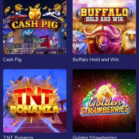
Cash Pig
Buffalo Hold and Win
TNT Bonanza
Golden Strawberries