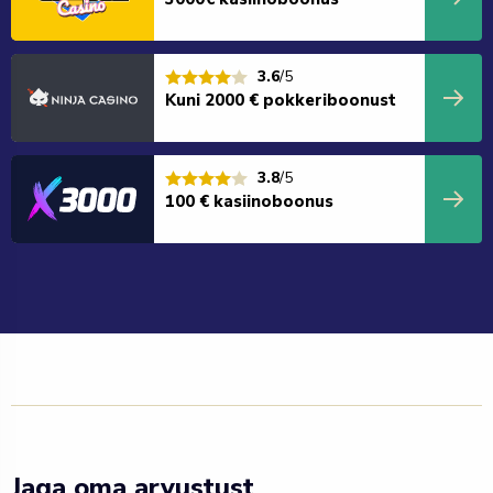
3.6
/5
Kuni 2000 € pokkeriboonust
3.8
/5
100 € kasiinoboonus
Jaga oma arvustust