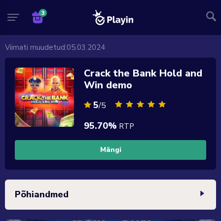
Viimati muudetud:
05.03.2024
Crack the Bank Hold and
Win demo
5
/5
95.70%
RTP
Mängi
Põhiandmed