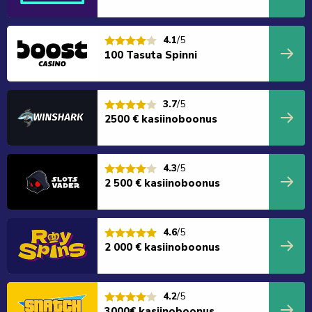
4.1
/5
100 Tasuta Spinni
3.7
/5
2500 € kasiinoboonus
4.3
/5
2 500 € kasiinoboonus
4.6
/5
2 000 € kasiinoboonus
4.2
/5
3000€ kasiinoboonus