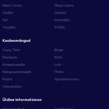
Maria Casino
Ninja Casino
OlyBet
Optibet
Paf
ProntoBet
TonyBet
X3000
Kasiinomängud
Crazy Time
Bingo
Blackjack
Keno
Kraapekaardid
Loto
Mänguautomaadid
Plinko
Rulett
Spordiennustus
Videopokker
Üldine informatsioon