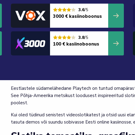
3.6
/5
3000 € kasiinoboonus
3.8
/5
100 € kasiinoboonus
Eestlastele südamelähedane Playtech on tuntud omapäraste 
See Põhja-Ameerika metsikust loodusest inspireeritud slotim
poolest.
Kui oled tüdinud senistest videoslotikatest ja otsid uusi ela
tasuta demos või suundu sobivasse Eesti online kasiinosse, e