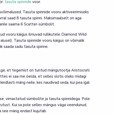
or:
tasuta spinnide
voor.
duvõimalused. Tasuta spinnide vooru aktiveerimiseks
ral saad 8 tasuta spinni. Maksimaalselt on aga
anile saama 6 Scatter-sümbolit.
itud vooru käigus ilmuvad rullikutele Diamond Wild
 alusel). Tasuta spinnide vooru käigus on võimalik
lik saada sadu tasuta spinne.
selge, et tegemist on tuntud mängutootja Aristocrati
es ei saa me öelda, et selles slotis oleks midagi
 kindlasti mäng neile, kes naudivad seda, kui pea igal
se, virnastatud sümbolite ja tasuta spinnidega. Pole
eerutust. Kui sa pole selles mängus väga veendunud,
da see mäng endast kujutab.