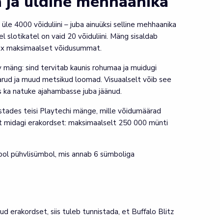
a ja üldine mehhaanika
u üle 4000 võiduliini – juba ainuüksi selline mehhaanika
 slotikatel on vaid 20 võiduliini. Mäng sisaldab
000x maksimaalset võidusummat.
iv mäng: sind tervitab kaunis rohumaa ja muidugi
a karud ja muud metsikud loomad. Visuaalselt võib see
s ka natuke ajahambasse juba jäänud.
estades teisi Playtechi mänge, mille võidumäärad
ust midagi erakordset: maksimaalselt 250 000 münti
bol pühvlisümbol, mis annab 6 sümboliga
ud erakordset, siis tuleb tunnistada, et Buffalo Blitz