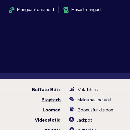
Mänguautomaadid
Hasartmängud
Buffalo Blitz
Volatiilsus
Playtech
Maksimaalne võit
Loomad
Boonusfunktsioon
Videoslotid
Jackpot