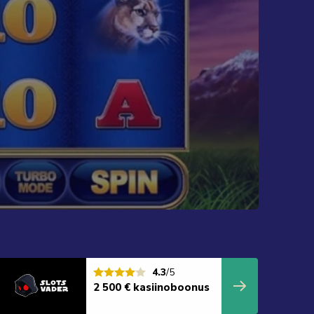
4.3
/5
2 500 € kasiinoboonus