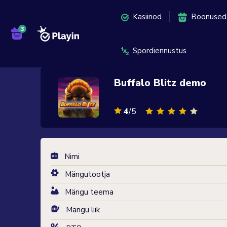
Kasiinod
Boonused
Viimati muudetud:
21.01.2026
Spordiennustus
Buffalo Blitz demo
4
/5
Nimi
Mängutootja
Mängu teema
Mängu liik