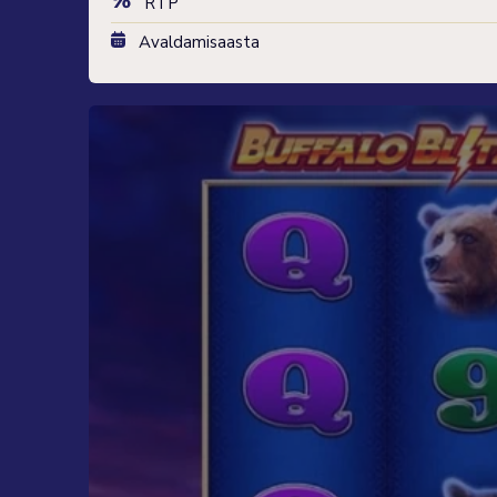
RTP
Avaldamisaasta