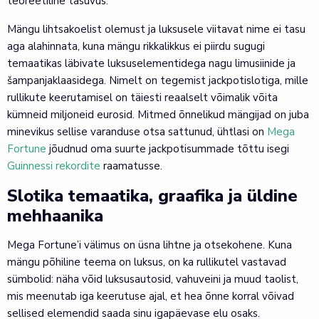
teoreetiline tasuvus.
Mängu lihtsakoelist olemust ja luksusele viitavat nime ei tasu
aga alahinnata, kuna mängu rikkalikkus ei piirdu sugugi
temaatikas läbivate luksuselementidega nagu limusiinide ja
šampanjaklaasidega. Nimelt on tegemist jackpotislotiga, mille
rullikute keerutamisel on täiesti reaalselt võimalik võita
kümneid miljoneid eurosid. Mitmed õnnelikud mängijad on juba
minevikus sellise varanduse otsa sattunud, ühtlasi on
Mega
Fortune
jõudnud oma suurte jackpotisummade tõttu isegi
Guinnessi rekordite
raamatusse.
Slotika temaatika, graafika ja üldine
mehhaanika
Mega Fortune’i välimus on üsna lihtne ja otsekohene. Kuna
mängu põhiline teema on luksus, on ka rullikutel vastavad
sümbolid: näha võid luksusautosid, vahuveini ja muud taolist,
mis meenutab iga keerutuse ajal, et hea õnne korral võivad
sellised elemendid saada sinu igapäevase elu osaks.