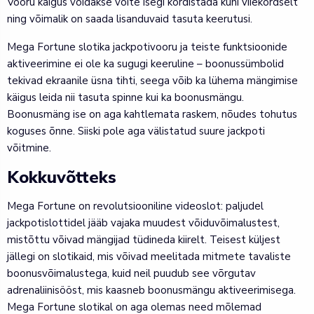
Vooru käigus võidakse võite isegi kordistada kuni viiekordselt
ning võimalik on saada lisanduvaid tasuta keerutusi.
Mega Fortune slotika jackpotivooru ja teiste funktsioonide
aktiveerimine ei ole ka sugugi keeruline – boonussümbolid
tekivad ekraanile üsna tihti, seega võib ka lühema mängimise
käigus leida nii tasuta spinne kui ka boonusmängu.
Boonusmäng ise on aga kahtlemata raskem, nõudes tohutus
koguses õnne. Siiski pole aga välistatud suure jackpoti
võitmine.
Kokkuvõtteks
Mega Fortune on revolutsiooniline videoslot: paljudel
jackpotislottidel jääb vajaka muudest võiduvõimalustest,
mistõttu võivad mängijad tüdineda kiirelt. Teisest küljest
jällegi on slotikaid, mis võivad meelitada mitmete tavaliste
boonusvõimalustega, kuid neil puudub see võrgutav
adrenaliinisööst, mis kaasneb boonusmängu aktiveerimisega.
Mega Fortune slotikal on aga olemas need mõlemad