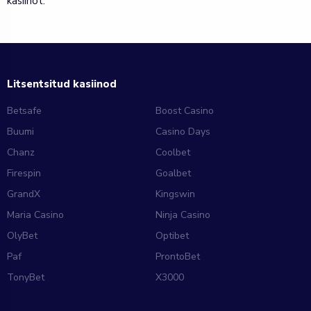
kasiinot.
Litsentsitud kasiinod
Betsafe
Boost Casino
Buumi
Casino Days
Chanz
Coolbet
Firespin
Goalbet
GrandX
Kingswin
Maria Casino
Ninja Casino
OlyBet
Optibet
Paf
ProntoBet
TonyBet
X3000