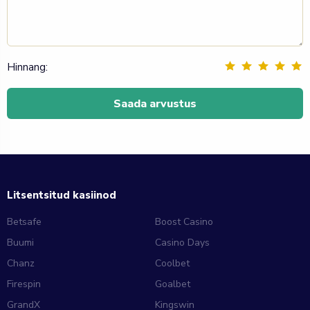
Hinnang:
Litsentsitud kasiinod
Betsafe
Boost Casino
Buumi
Casino Days
Chanz
Coolbet
Firespin
Goalbet
GrandX
Kingswin