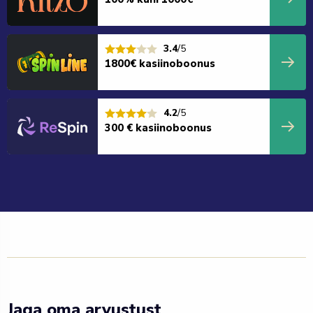
3.4
/5
1800€ kasiinoboonus
4.2
/5
300 € kasiinoboonus
Jaga oma arvustust