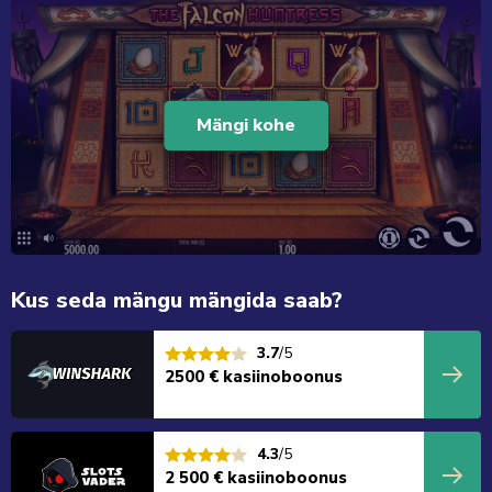
Mängi kohe
Kus seda mängu mängida saab?
3.7
/5
2500 € kasiinoboonus
4.3
/5
2 500 € kasiinoboonus