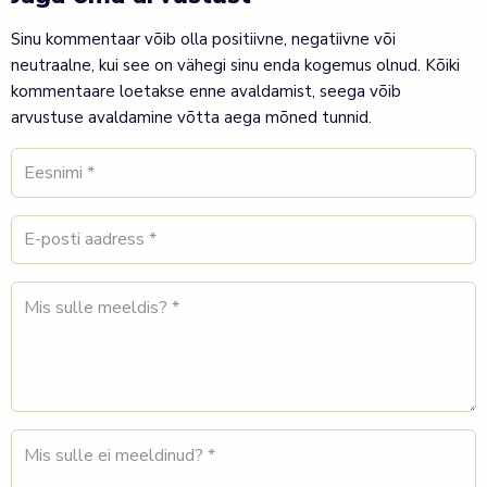
Sinu kommentaar võib olla positiivne, negatiivne või
neutraalne, kui see on vähegi sinu enda kogemus olnud. Kõiki
kommentaare loetakse enne avaldamist, seega võib
arvustuse avaldamine võtta aega mõned tunnid.