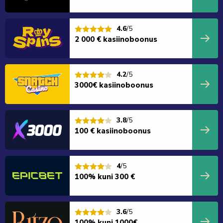
4.6
/5
2 000 € kasiinoboonus
4.2
/5
3000€ kasiinoboonus
3.8
/5
100 € kasiinoboonus
4
/5
100% kuni 300 €
3.6
/5
100% kuni 1000€