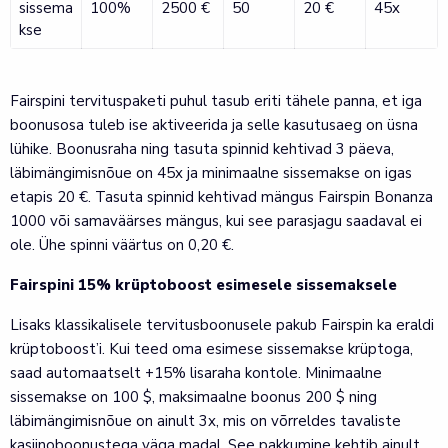
sissema
100%
2500 €
50
20 €
45x
kse
Fairspini tervituspaketi puhul tasub eriti tähele panna, et iga
boonusosa tuleb ise aktiveerida ja selle kasutusaeg on üsna
lühike. Boonusraha ning tasuta spinnid kehtivad 3 päeva,
läbimängimisnõue on 45x ja minimaalne sissemakse on igas
etapis 20 €. Tasuta spinnid kehtivad mängus Fairspin Bonanza
1000 või samaväärses mängus, kui see parasjagu saadaval ei
ole. Ühe spinni väärtus on 0,20 €.
Fairspini 15% krüptoboost esimesele sissemaksele
Lisaks klassikalisele tervitusboonusele pakub Fairspin ka eraldi
krüptoboost’i. Kui teed oma esimese sissemakse krüptoga,
saad automaatselt +15% lisaraha kontole. Minimaalne
sissemakse on 100 $, maksimaalne boonus 200 $ ning
läbimängimisnõue on ainult 3x, mis on võrreldes tavaliste
kasiinoboonustega väga madal. See pakkumine kehtib ainult