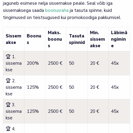
jaguneb esimese nelja sissemakse peale. Seal võib iga
sissemaksega saada
boonusraha
ja tasuta spinne, kuid
tingimused on teistsugused kui promokoodiga pakkumisel.
Maks.
Min.
Läbimä
Sissem
Boonu
Tasuta
boonu
sissem
ngimin
akse
s
spinnid
s
akse
e
🏆 1.
sissema
200%
2500 €
50
20 €
45x
kse
🏆 2.
sissema
125%
2500 €
50
20 €
45x
kse
🏆 3.
sissema
125%
2500 €
50
20 €
45x
kse
🏆 4.