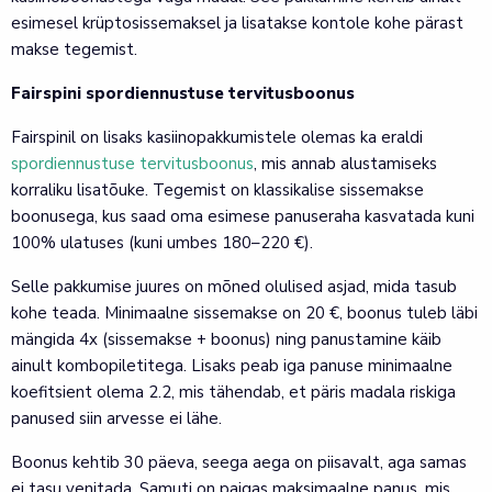
esimesel krüptosissemaksel ja lisatakse kontole kohe pärast
makse tegemist.
Fairspini spordiennustuse tervitusboonus
Fairspinil on lisaks kasiinopakkumistele olemas ka eraldi
spordiennustuse tervitusboonus
, mis annab alustamiseks
korraliku lisatõuke. Tegemist on klassikalise sissemakse
boonusega, kus saad oma esimese panuseraha kasvatada kuni
100% ulatuses (kuni umbes 180–220 €).
Selle pakkumise juures on mõned olulised asjad, mida tasub
kohe teada. Minimaalne sissemakse on 20 €, boonus tuleb läbi
mängida 4x (sissemakse + boonus) ning panustamine käib
ainult kombopiletitega. Lisaks peab iga panuse minimaalne
koefitsient olema 2.2, mis tähendab, et päris madala riskiga
panused siin arvesse ei lähe.
Boonus kehtib 30 päeva, seega aega on piisavalt, aga samas
ei tasu venitada. Samuti on paigas maksimaalne panus, mis