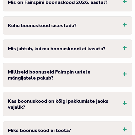
Mis on Fairspini boonuskood 2026. aastal?
Kuhu boonuskood sisestada?
Mis juhtub, kui ma boonuskoodi ei kasuta?
Milliseid boonuseid Fairspin uutele
mängijatele pakub?
Kas boonuskood on kõigi pakkumiste jaoks
vajalik?
Miks boonuskood ei tööta?