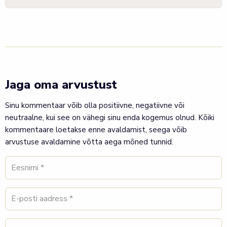
Jaga oma arvustust
Sinu kommentaar võib olla positiivne, negatiivne või
neutraalne, kui see on vähegi sinu enda kogemus olnud. Kõiki
kommentaare loetakse enne avaldamist, seega võib
arvustuse avaldamine võtta aega mõned tunnid.