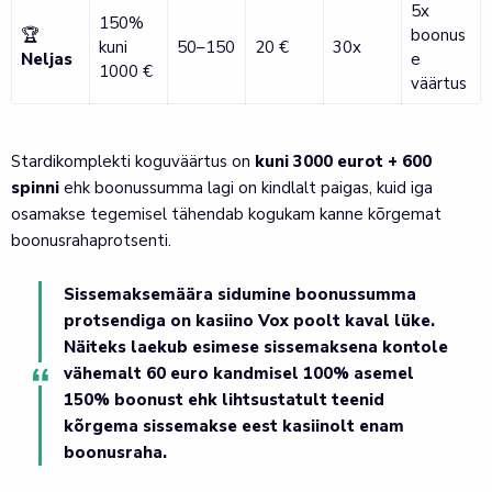
5x
150%
🏆
boonus
kuni
50–150
20 €
30x
Neljas
e
1000 €
väärtus
Stardikomplekti koguväärtus on
kuni 3000 eurot + 600
spinni
ehk boonussumma lagi on kindlalt paigas, kuid iga
osamakse tegemisel tähendab kogukam kanne kõrgemat
boonusrahaprotsenti.
Sissemaksemäära sidumine boonussumma
protsendiga on kasiino Vox poolt kaval lüke.
Näiteks laekub esimese sissemaksena kontole
vähemalt 60 euro kandmisel 100% asemel
150% boonust ehk lihtsustatult teenid
kõrgema sissemakse eest kasiinolt enam
boonusraha.