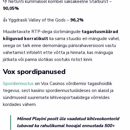
👎 NetEnti kummalisel kombel saksakeelne Starburst –
90,05%
👍 Yggdrasili Valley of the Gods –
96,2%
Muudetavate RTP-dega slotimängude
tagastusmäärad
kõiguvad korralikult
ka sama stuudio eri mängude vahel,
seega on tark enne demomängu pärisrahaversiooni vastu
vahetamist infoleht ette võtta ja hinnata, kas mänguga
jätkata või panna slotikas sootuks ristist kinni.
Vox spordipanused
Spordiennustus
on Vox Casinos võrdlemisi tagasihoidlik
tegevus, sest kasiino spordiennustusliideses on alasid ja
sündmuseid suuremate kihlveoportaalidega võrreldes
kordades vähem.
Mõned Playini poolt üle vaadatud kihlveokontorid
lubavad ka rahulikumal hooajal ennustada 500+