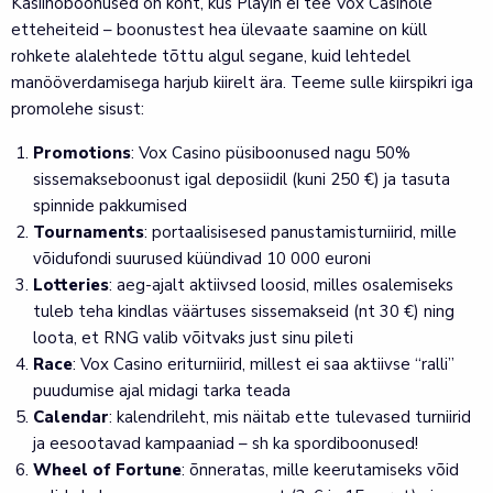
Kasiinoboonused on koht, kus Playin ei tee Vox Casinole
etteheiteid – boonustest hea ülevaate saamine on küll
rohkete alalehtede tõttu algul segane, kuid lehtedel
manööverdamisega harjub kiirelt ära. Teeme sulle kiirspikri iga
promolehe sisust:
Promotions
: Vox Casino püsiboonused nagu 50%
sissemakseboonust igal deposiidil (kuni 250 €) ja tasuta
spinnide pakkumised
Tournaments
: portaalisisesed panustamisturniirid, mille
võidufondi suurused küündivad 10 000 euroni
Lotteries
: aeg-ajalt aktiivsed loosid, milles osalemiseks
tuleb teha kindlas väärtuses sissemakseid (nt 30 €) ning
loota, et RNG valib võitvaks just sinu pileti
Race
: Vox Casino eriturniirid, millest ei saa aktiivse “ralli”
puudumise ajal midagi tarka teada
Calendar
: kalendrileht, mis näitab ette tulevased turniirid
ja eesootavad kampaaniad – sh ka spordiboonused!
Wheel of Fortune
: õnneratas, mille keerutamiseks võid