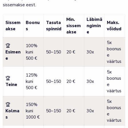
sissemakse eest.
Min.
Läbimä
Sissem
Boonu
Tasuta
Maks.
sissem
ngimin
akse
s
spinnid
võidud
akse
e
5x
🏆
100%
boonus
Esimen
kuni
50–150
20 €
30x
e
e
500 €
väärtus
5x
125%
🏆
boonus
kuni
50–150
20 €
30x
Teine
e
500 €
väärtus
5x
🏆
150%
boonus
Kolma
kuni
50–150
20 €
30x
e
s
1000 €
väärtus