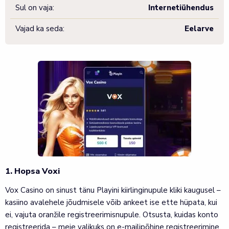
Sul on vaja:
Internetiühendus
Vajad ka seda:
Eelarve
1. Hopsa Voxi
Vox Casino on sinust tänu Playini kiirlinginupule kliki kaugusel –
kasiino avalehele jõudmisele võib ankeet ise ette hüpata, kui
ei, vajuta oranžile registreerimisnupule. Otsusta, kuidas konto
registreerida – meie valikuks on e-mailipõhine registreerimine.