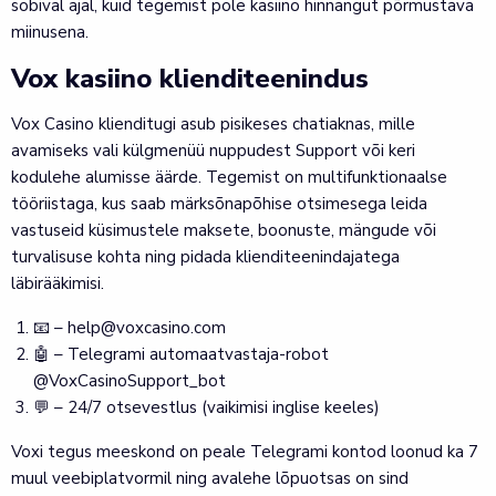
sobival ajal, kuid tegemist pole kasiino hinnangut põrmustava
miinusena.
Vox kasiino klienditeenindus
Vox Casino klienditugi asub pisikeses chatiaknas, mille
avamiseks vali külgmenüü nuppudest Support või keri
kodulehe alumisse äärde. Tegemist on multifunktionaalse
tööriistaga, kus saab märksõnapõhise otsimesega leida
vastuseid küsimustele maksete, boonuste, mängude või
turvalisuse kohta ning pidada klienditeenindajatega
läbirääkimisi.
📧 –
help@voxcasino.com
🤖 – Telegrami automaatvastaja-robot
@VoxCasinoSupport_bot
💬 – 24/7 otsevestlus (vaikimisi inglise keeles)
Voxi tegus meeskond on peale Telegrami kontod loonud ka 7
muul veebiplatvormil ning avalehe lõpuotsas on sind