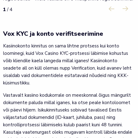
1
/ 4
Vox KYC ja konto verifitseerimine
Kasiinokonto kinnitus on sama lihtne protsess kui konto
loominegi, kuid Vox Casino KYC-protsessi läbimise kohustus
võib kliendile kaela langeda millal iganes! Kasiinokonto
seadete all on küll olemas nupp Verification, kuid avanev leht
sisaldab vaid dokumentidele esitatavaid nõudeid ning KKK-
küsimustikku.
Vastavalt kasiino kodukorrale on meeskonnal õigus mängurilt
dokumente paluda millal iganes, ka otse peale kontoloomet
või päevi hiljem. Isikukinnituseks sobivad tavalised Eestis
väljastatud dokumendid (ID-kaart, juhiluba, pass) ning
kontrolliprotsessi läbimiseks kulub paarist kuni 48 tunnini.
Kasutaja vaatenurgast oleks mugavam kontroll läbida endale