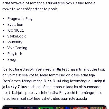
edastatavaid otsemänge striimitakse Vox Casino lehele
rohkete koostööpartnerite poolt:
Pragmatic Play
Evolution
ICONIC21
StakeLogic
Winfinity
VivoGaming
Playtech
Ezugi
Iga tootja ettevõtmisel näed, millistest hasartmängudest sul
on võimalik osa võtta. Meie lemmikud on otse-edastaja
BetGames täringumäng
Dice Duel
ning lotomängud
Lucky 6
ja
Lucky 7
, kus saab palliõnnele panustada ka pisisummade
eest. Kahjuks pole live-lehel näha Playtechi telemänge, kuid
leiad kerimisel slottide vahelt üles paar ruletilauda.