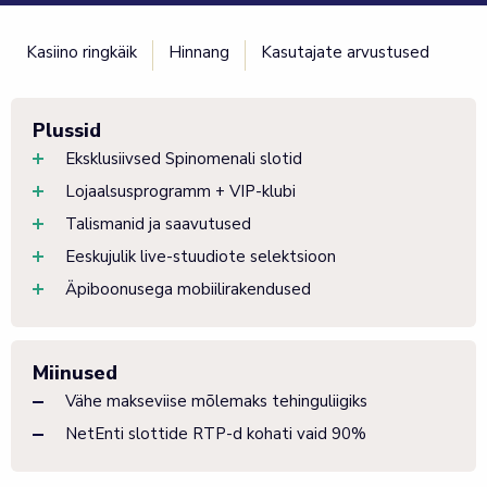
Kasiino ringkäik
Hinnang
Kasutajate arvustused
Plussid
Eksklusiivsed Spinomenali slotid
Lojaalsusprogramm + VIP-klubi
Talismanid ja saavutused
Eeskujulik live-stuudiote selektsioon
Äpiboonusega mobiilirakendused
Miinused
Vähe makseviise mõlemaks tehinguliigiks
NetEnti slottide RTP-d kohati vaid 90%