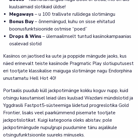
kuulsaimaid slotikaid üldse!
Megaways
– u 100 trallivate rullidega slotimängu
Bonus Buy
– õnnemängud, kuhu on sisse ehitatud
boonusfunktsioonide ostmise “poed”
Drops & Wins
– ülemaailmselt tuntud kasiinokampaanias
osalevad slotid
Kasiinos on jaotised ka uute ja poppide mängude jaoks, kus
näed erinevalt teiste kasiinode Pragmatic Play slotiuputusest
eri tootjate klassikalise maiguga slotimänge nagu Endorphina
unustamatu Hell Hot 40!
Portaalis puudub küll jackpotimänge kokku koguv nupp, kuid
otsingu kasutamisel leiad üles kuulsad Wazdani mündislotid ja
Yggdrasili Fastpot5-süsteemiga liidetud progreslotika Gold
Frontier, lisaks veel paarkümmend pisemate tootjate
jackpotislotikat. Kuigi kategooria oleks abistav, pole
jackpotimängude nupu/grupi puudumine tänu asjalikule
otsingufunktsioonile suureks miinuseks.