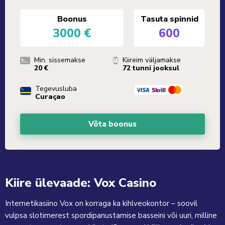
Boonus
Tasuta spinnid
3000 €
600
Min. sissemakse
Kiireim väljamakse
20 €
72 tunni jooksul
Tegevusluba
Curaçao
Võta boonus
Kiire ülevaade: Vox Casino
Internetikasiino Vox on korraga ka kihlveokontor – soovil
vulpsa slotimerest spordipanustamise basseini või uuri, milline