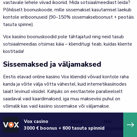
vastavale lehele viivad ikoonid. Mida sotsiaalmeediast leida?
Põhiliselt boonuskoode, mille sissemaksel kasutamisel laekub
kontole eriboonuseid (90–150% sissemakseboonust + peotäis
tasuta spinne).
Vox kasiino boonuskoodid pole tähtajatud ning neid tasub
sotsiaalmeedias otsimas käia – klienditugi teab, kuidas kliente
kostitada!
Sissemaksed ja väljamaksed
Eestis elavad online kasiino Vox kliendid võivad kontole raha
kanda ja võite välja võtta vähestel, kuid internetikasiinodes
laialt levinud viisidel. Kahjuks on eestlastele paralleelselt
saadaval vaid kaardimaksed, iga muu makseviisi puhul on
võimalik kas vaid kasiino sissemakse või väljamakse.
Vox casino
Min.
Maks.
Min.
3000 € boonus + 600 tasuta spinnid
sissemakse
sissemakse
väljamakse