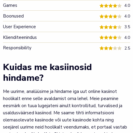
Games
4.0
Boonused
4.0
User Experience
3.5
Klienditeenindus
4.0
Responsibility
2.5
Kuidas me kasiinosid
hindame?
Me uurime, analüüsime ja hindame iga uut online kasiinot
hoolikalt enne selle avaldamist oma lehel. Meie peamine
eesmärk on tuua lugejateni ainult kontrollitud, turvalised ja
usaldusväärsed kasiinod. Me saame tihti informatsiooni
olemasolevate kasiinode või uute kasiinode kohta ning
seejärel uurime neid hoolikalt veendumaks, et portaal vastab