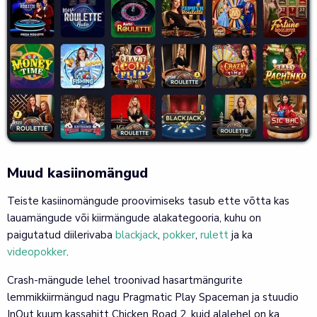
Muud kasiinomängud
Teiste kasiinomängude proovimiseks tasub ette võtta kas
lauamängude või kiirmängude alakategooria, kuhu on
paigutatud diilerivaba
blackjack
,
pokker
,
rulett
ja ka
videopokker
.
Crash-mängude lehel troonivad hasartmängurite
lemmikkiirmängud nagu Pragmatic Play Spaceman ja stuudio
InOut kuum kassahitt Chicken Road 2, kuid alalehel on ka