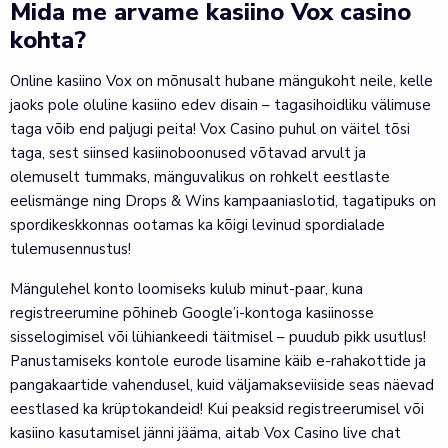
Mida me arvame kasiino Vox casino
kohta?
Online kasiino Vox on mõnusalt hubane mängukoht neile, kelle
jaoks pole oluline kasiino edev disain – tagasihoidliku välimuse
taga võib end paljugi peita! Vox Casino puhul on väitel tõsi
taga, sest siinsed kasiinoboonused võtavad arvult ja
olemuselt tummaks, mänguvalikus on rohkelt eestlaste
eelismänge ning Drops & Wins kampaaniaslotid, tagatipuks on
spordikeskkonnas ootamas ka kõigi levinud spordialade
tulemusennustus!
Mängulehel konto loomiseks kulub minut-paar, kuna
registreerumine põhineb Google’i-kontoga kasiinosse
sisselogimisel või lühiankeedi täitmisel – puudub pikk usutlus!
Panustamiseks kontole eurode lisamine käib e-rahakottide ja
pangakaartide vahendusel, kuid väljamakseviiside seas näevad
eestlased ka krüptokandeid! Kui peaksid registreerumisel või
kasiino kasutamisel jänni jääma, aitab Vox Casino live chat