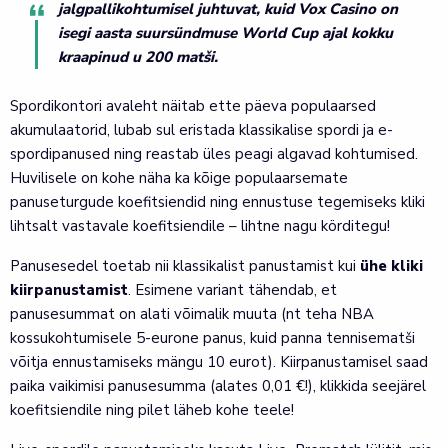
jalgpallikohtumisel juhtuvat, kuid Vox Casino on
isegi aasta suursündmuse World Cup ajal kokku
kraapinud u 200 matši.
Spordikontori avaleht näitab ette päeva populaarsed
akumulaatorid, lubab sul eristada klassikalise spordi ja e-
spordipanused ning reastab üles peagi algavad kohtumised.
Huvilisele on kohe näha ka kõige populaarsemate
panuseturgude koefitsiendid ning ennustuse tegemiseks kliki
lihtsalt vastavale koefitsiendile – lihtne nagu körditegu!
Panusesedel toetab nii klassikalist panustamist kui
ühe kliki
kiirpanustamist
. Esimene variant tähendab, et
panusesummat on alati võimalik muuta (nt teha NBA
kossukohtumisele 5-eurone panus, kuid panna tennisematši
võitja ennustamiseks mängu 10 eurot). Kiirpanustamisel saad
paika vaikimisi panusesumma (alates 0,01 €!), klikkida seejärel
koefitsiendile ning pilet läheb kohe teele!