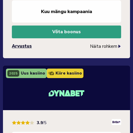
Kuu mängu kampaania
Võta boonus
Arvustus
Näita rohkem
Uus kasiino
Kiire kasiino
2025
3.9
/5