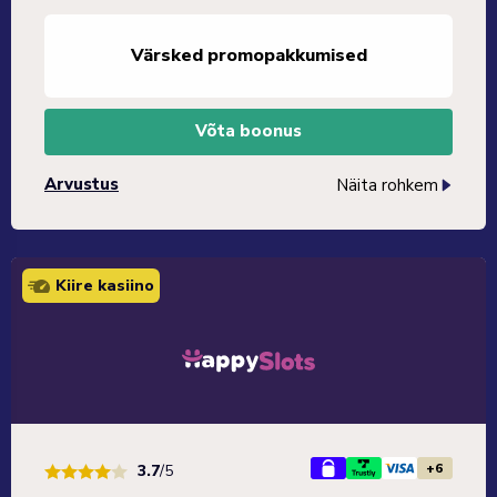
Värsked promopakkumised
Võta boonus
Arvustus
Näita rohkem
Kiire kasiino
+6
3.7
/5