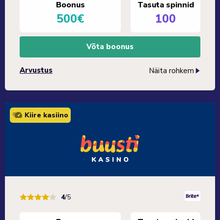
Boonus
Tasuta spinnid
500€
100
Võta boonus
Arvustus
Näita rohkem
Kiire kasiino
4
/5