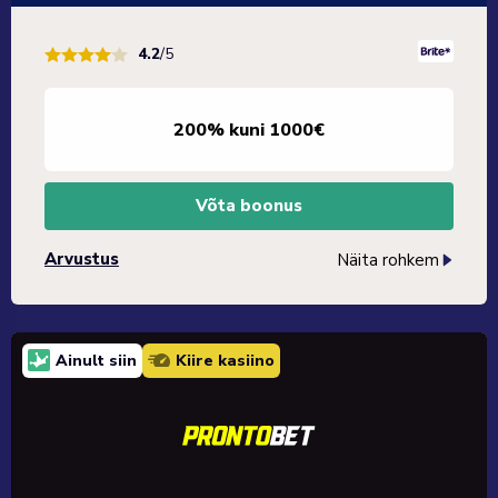
4.2
/5
200% kuni 1000€
Võta boonus
Arvustus
Näita rohkem
Ainult siin
Kiire kasiino