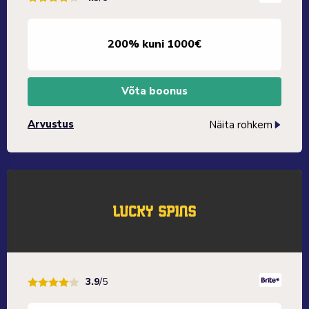
200% kuni 1000€
Võta boonus
Arvustus
Näita rohkem
3.9
/5