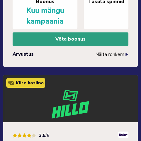
Boonus
Tasuta spinnid
Kuu mängu
kampaania
Võta boonus
Arvustus
Näita rohkem
Kiire kasiino
3.5
/5