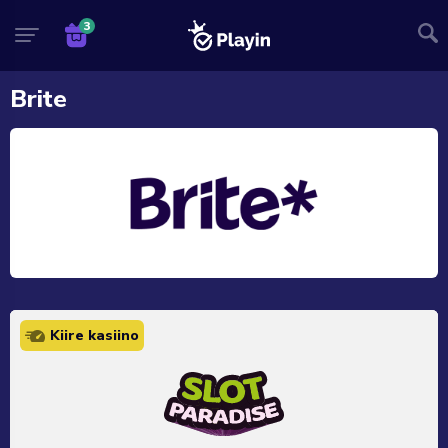
Brite
Kiire kasiino