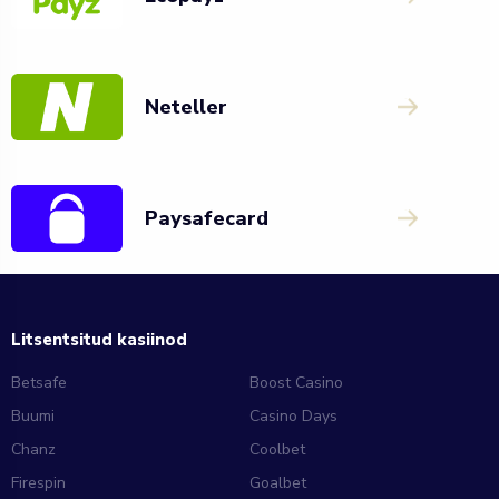
Neteller
Paysafecard
Litsentsitud kasiinod
Betsafe
Boost Casino
Buumi
Casino Days
Chanz
Coolbet
Firespin
Goalbet