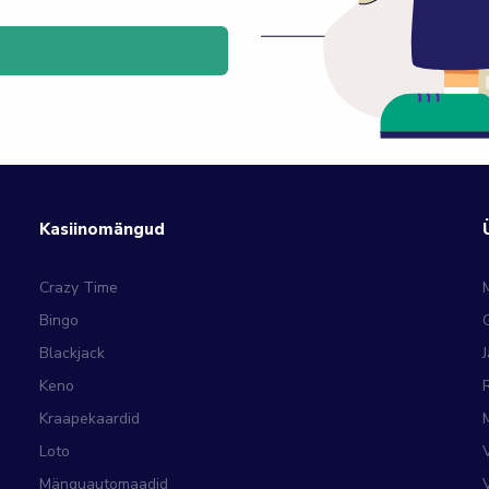
Kasiinomängud
Crazy Time
Bingo
Blackjack
J
Keno
Kraapekaardid
Loto
Mänguautomaadid