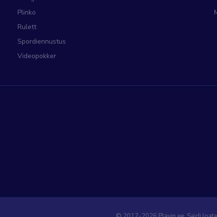
Plinko
Rulett
Spordiennustus
Videopokker
© 2017-2026 Playin.ee. Saidi loata