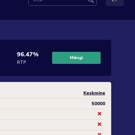
96.47%
Mängi
RTP
Keskmine
50000