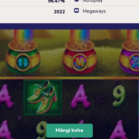
Autoplay
96.47%
Megaways
2022
Mängi kohe