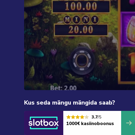
Kus seda mängu mängida saab?
3.7
/5
1000€ kasiinoboonus