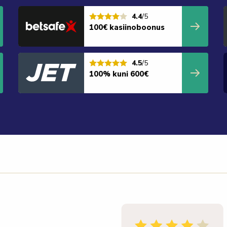
4.4
/5
100€ kasiinoboonus
4.5
/5
100% kuni 600€