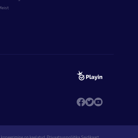
Meist
 kopeerimine on keelatud.
Privaatsuspoliitika
Saidikaart