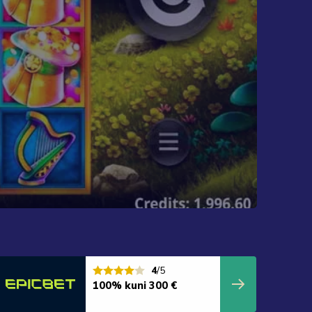
4
/5
100% kuni 300 €