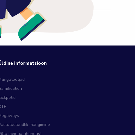
Üldine informatsioon
Mängutootjad
Gamification
ackpotid
RTP
Megaways
Vastutustundlik mängimine
Võta meiega ühendust