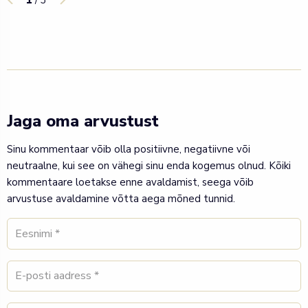
1
/ 3
Jaga oma arvustust
Sinu kommentaar võib olla positiivne, negatiivne või
neutraalne, kui see on vähegi sinu enda kogemus olnud. Kõiki
kommentaare loetakse enne avaldamist, seega võib
arvustuse avaldamine võtta aega mõned tunnid.