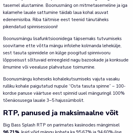
tasemel alustamine. Boonusmäng on mitmetasemeline ja iga
kalamehe lauale sattumine täidab laua kohal asuvat
edenemisriba. Riba täitmise eest teenid tänutäheks
pikendatud spinnisessiooni!
Boonusmängu lisafunktsioonidega täpsemaks tutvumiseks
soovitame ette võtta mängu infolehe kolmanda lehekülje,
sest tasuta spinnidele on külge poogitud spinnivooru
lõppseisust sõltuvaid erireegleid nagu bazookade ja konksude
ilmumine või veealuse plahvatuse toimumine.
Boonusmängu koheseks kohalekutsumiseks vajuta vasaku
rulliku kohale paigutatud nupule “Osta tasuta spinne” – 100-
kordse panuse väärtuse eest spinnid uuel mänguringil 100%
tõenäosusega lauale 3–5 hajussümbolit.
RTP, panused ja maksimaalne võit
Big Bass Splash RTP on parimates kasiinodes mängimisel
96,71%
, kuid võid mängu kohata ka 95,67% ja 94,60%-lise