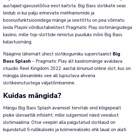
austajaid igavuselõõsa eest kaitsta. Big Bass slotikate seas
leidub oi kui palju erinevate mehhanismide ja
boonusfunktsioonidega mänge ja seetõttu on pea võimatu
leida Playini võrdlustabelitest Pragmatic Play slotimängudega
kasiino, mille top-slottide nimistus puuduks mõni Big Bass
kalastusmäng.
Räägime lähemalt ühest slotikogumiku superstaarist
Big
Bass Splash
– Pragmatic Play alt kasiinomänge avaldava
stuudio Reel Kingdom 2022. aastal ilmunud online slot, kus on
mängija ülesandeks vee all lupsutava ahvena
slotikeerutustega väljatõmbamine.
Kuidas mängida?
Mängu Big Bass Splash avamisel tervitab sind kõigepealt
pisike ülevaatlik infoleht, mille sulgemisel näed veealust
slotimaailma. Otse veepiiri alla paigutatud slotilaud on
kujundatud 5-rullikuliseks ja kolmerealiseks ehk laual on alati