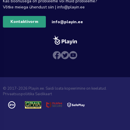
Kas boonusega on probleeme või muid probleeme?
Võtke meiega ühendust siin |
info@playin.ee
Kontaktivorm
info@playin.ee
© 2017-2026 Playin.ee. Saidi loata kopeerimine on keelatud.
Privaatsuspoliitika
Saidikaart