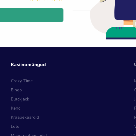
Kasiinomängud
Crazy Time
Bingo
Blackjack
J
Keno
Kraapekaardid
Loto
Mänguautomaadid