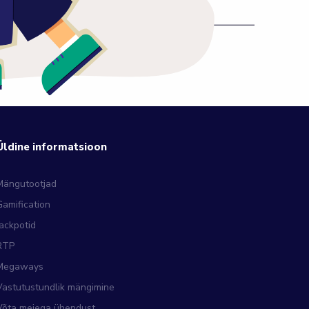
Üldine informatsioon
Mängutootjad
Gamification
ackpotid
RTP
Megaways
Vastutustundlik mängimine
Võta meiega ühendust