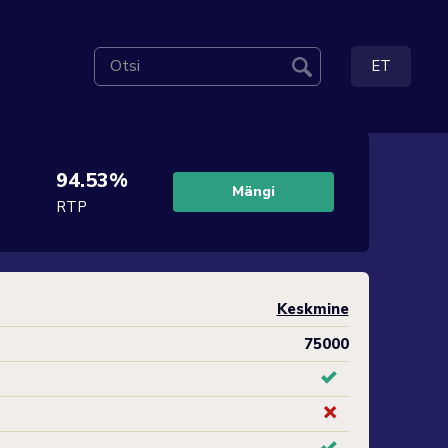
ET
94.53%
Mängi
RTP
Keskmine
75000