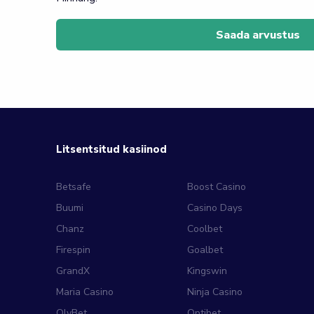
Litsentsitud kasiinod
Betsafe
Boost Casino
Buumi
Casino Days
Chanz
Coolbet
Firespin
Goalbet
GrandX
Kingswin
Maria Casino
Ninja Casino
OlyBet
Optibet