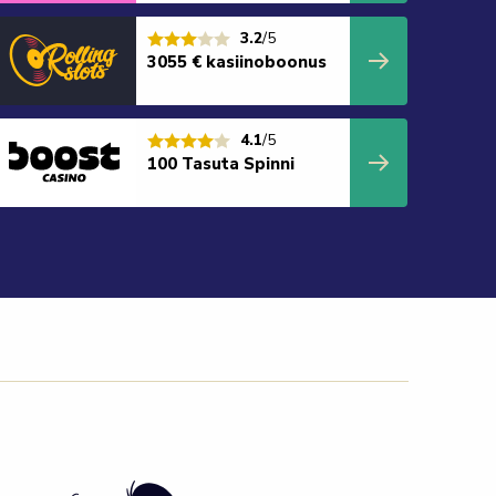
3.2
/5
3055 € kasiinoboonus
4.1
/5
100 Tasuta Spinni