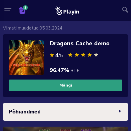
Viimati muudetud:
05.03.2024
Dragons Cache demo
4
/5
96.47%
RTP
Mängi
Põhiandmed