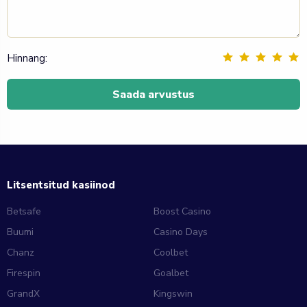
Hinnang:
Litsentsitud kasiinod
Betsafe
Boost Casino
Buumi
Casino Days
Chanz
Coolbet
Firespin
Goalbet
GrandX
Kingswin