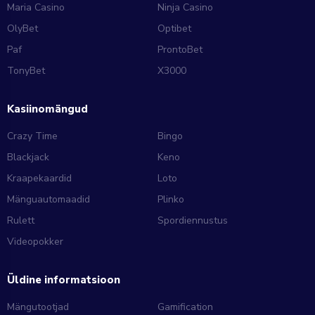
Maria Casino
Ninja Casino
OlyBet
Optibet
Paf
ProntoBet
TonyBet
X3000
Kasiinomängud
Crazy Time
Bingo
Blackjack
Keno
Kraapekaardid
Loto
Mänguautomaadid
Plinko
Rulett
Spordiennustus
Videopokker
Üldine informatsioon
Mängutootjad
Gamification