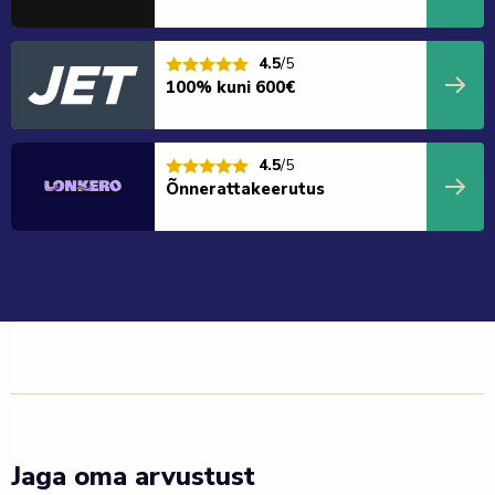
4.5
/5
100% kuni 600€
4.5
/5
Õnnerattakeerutus
Jaga oma arvustust