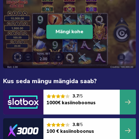
Mängi kohe
Kus seda mängu mängida saab?
3.7
/5
1000€ kasiinoboonus
3.8
/5
100 € kasiinoboonus