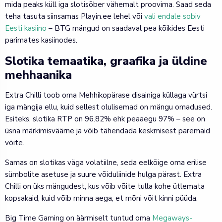
mida peaks küll iga slotisõber vähemalt proovima. Saad seda
teha tasuta siinsamas Playin.ee lehel või
vali endale sobiv
Eesti kasiino
– BTG mängud on saadaval pea kõikides Eesti
parimates kasiinodes.
Slotika temaatika, graafika ja üldine
mehhaanika
Extra Chilli toob oma Mehhikopärase disainiga küllaga vürtsi
iga mängija ellu, kuid sellest olulisemad on mängu omadused.
Esiteks, slotika RTP on 96.82% ehk peaaegu 97% – see on
üsna märkimisväärne ja võib tähendada keskmisest paremaid
võite.
Samas on slotikas väga volatiilne, seda eelkõige oma erilise
sümbolite asetuse ja suure võiduliinide hulga pärast. Extra
Chilli on üks mängudest, kus võib võite tulla kohe ütlemata
kopsakaid, kuid võib minna aega, et mõni võit kinni püüda.
Big Time Gaming on äärmiselt tuntud oma
Megaways-