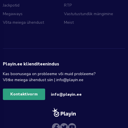
Jackpotid
RTP
Megaways
Vastutustundlik mängimine
Võta meiega ühendust
Meist
Playin.ee klienditeenindus
Kas boonusega on probleeme või muid probleeme?
Võtke meiega ühendust siin |
info@playin.ee
Kontaktivorm
info@playin.ee