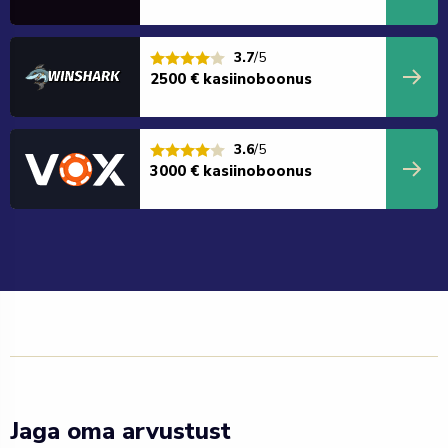
3.7
/5
2500 € kasiinoboonus
3.6
/5
3000 € kasiinoboonus
Jaga oma arvustust