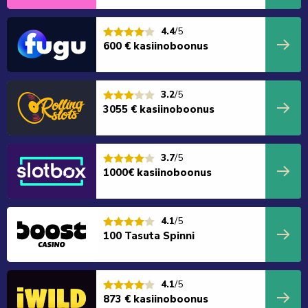
4.4
/5
600 € kasiinoboonus
3.2
/5
3055 € kasiinoboonus
3.7
/5
1000€ kasiinoboonus
4.1
/5
100 Tasuta Spinni
4.1
/5
873 € kasiinoboonus