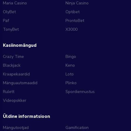
Maria Casino
Ninja Casino
OlyBet
Optibet
Paf
ProntoBet
TonyBet
X3000
Kasiinomängud
Crazy Time
Bingo
Blackjack
Keno
Kraapekaardid
Loto
Mänguautomaadid
Plinko
Rulett
Spordiennustus
Videopokker
Üldine informatsioon
Mängutootjad
Gamification