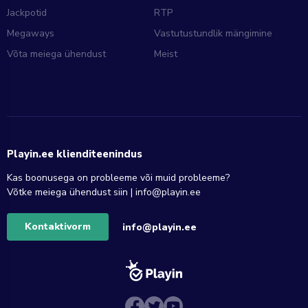
Jackpotid
RTP
Megaways
Vastutustundlik mängimine
Võta meiega ühendust
Meist
Playin.ee klienditeenindus
Kas boonusega on probleeme või muid probleeme?
Võtke meiega ühendust siin |
info@playin.ee
Kontaktivorm
info@playin.ee