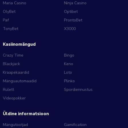
Maria Casino
Ninja Casino
OlyBet
Optibet
Paf
ProntoBet
TonyBet
X3000
Kasiinomängud
Crazy Time
Bingo
Blackjack
Keno
Kraapekaardid
Loto
Mänguautomaadid
Plinko
Rulett
Spordiennustus
Videopokker
Üldine informatsioon
Mängutootjad
Gamification