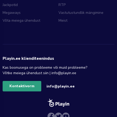
Jackpotid
RTP
Megaways
Vastutustundlik mängimine
Võta meiega ühendust
Meist
Playin.ee klienditeenindus
Kas boonusega on probleeme või muid probleeme?
Võtke meiega ühendust siin |
info@playin.ee
Kontaktivorm
info@playin.ee