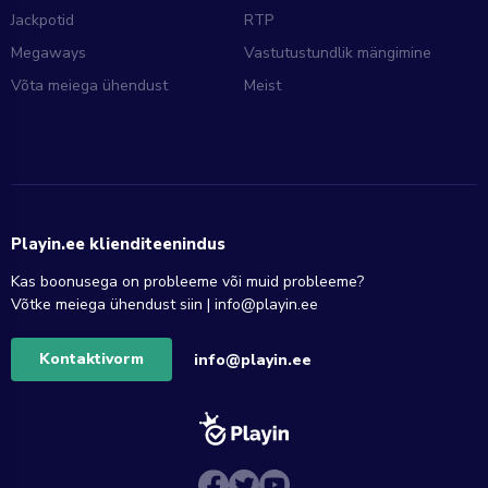
Jackpotid
RTP
Megaways
Vastutustundlik mängimine
Võta meiega ühendust
Meist
Playin.ee klienditeenindus
Kas boonusega on probleeme või muid probleeme?
Võtke meiega ühendust siin |
info@playin.ee
Kontaktivorm
info@playin.ee