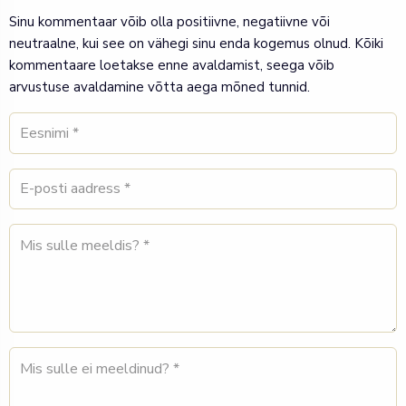
Sinu kommentaar võib olla positiivne, negatiivne või
neutraalne, kui see on vähegi sinu enda kogemus olnud. Kõiki
kommentaare loetakse enne avaldamist, seega võib
arvustuse avaldamine võtta aega mõned tunnid.