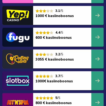
3.1
/5
1000 € kasiinoboonus
4.4
/5
600 € kasiinoboonus
3.2
/5
3055 € kasiinoboonus
3.7
/5
1000€ kasiinoboonus
5
/5
800 € kasiinoboonus