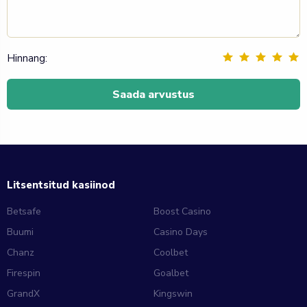
Hinnang:
Litsentsitud kasiinod
Betsafe
Boost Casino
Buumi
Casino Days
Chanz
Coolbet
Firespin
Goalbet
GrandX
Kingswin