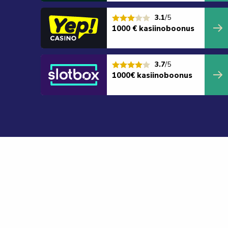
3.1
/5
1000 € kasiinoboonus
3.7
/5
1000€ kasiinoboonus