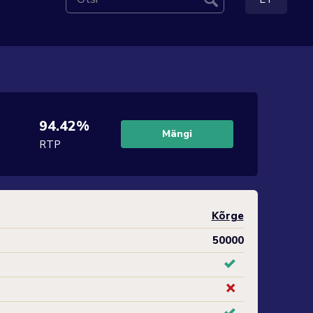
94.42%
Mängi
RTP
Kõrge
50000