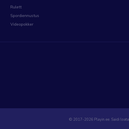
Rulett
Spordiennustus
Videopokker
© 2017-2026 Playin.ee. Saidi loata