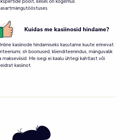
ekspertide poolt, kellel on kogemus
hasartmängutööstuses.
Kuidas me kasiinosid hindame?
Online kasiinode hindamiseks kasutame kuute erinevat
kriteeriumi, sh boonused, klienditeenindus, mänguvalik
a makseviisid. Me isegi ei kaalu ühtegi kahtlast või
eidrat kasiinot.