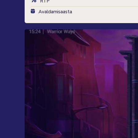
RTP
Avaldamisaasta