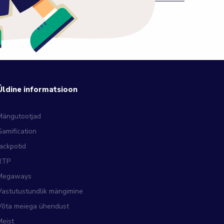
Üldine informatsioon
Mängutootjad
Gamification
ackpotid
RTP
Megaways
Vastutustundlik mängimine
Võta meiega ühendust
Meist