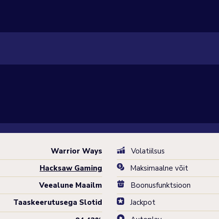
Warrior Ways
Volatiilsus
Hacksaw Gaming
Maksimaalne võit
Veealune Maailm
Boonusfunktsioon
Taaskeerutusega Slotid
Jackpot