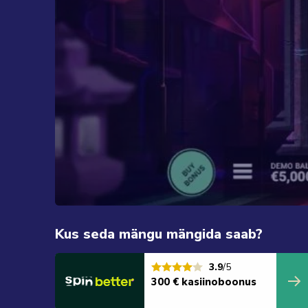
Kus seda mängu mängida saab?
3.9
/5
300 € kasiinoboonus