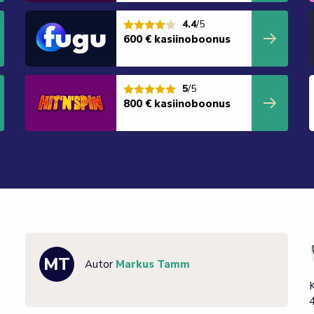
4.4
/5
600 € kasiinoboonus
5
/5
800 € kasiinoboonus
MT
Autor
Markus Tamm
4