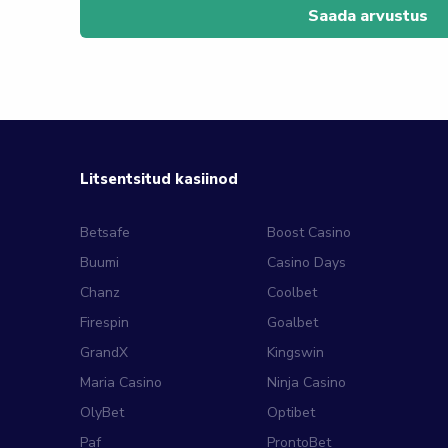
Litsentsitud kasiinod
Betsafe
Boost Casino
Buumi
Casino Days
Chanz
Coolbet
Firespin
Goalbet
GrandX
Kingswin
Maria Casino
Ninja Casino
OlyBet
Optibet
Paf
ProntoBet