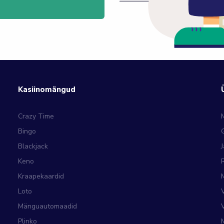
Kasiinomängud
Crazy Time
Bingo
Blackjack
J
Keno
Kraapekaardid
Loto
Mänguautomaadid
Plinko