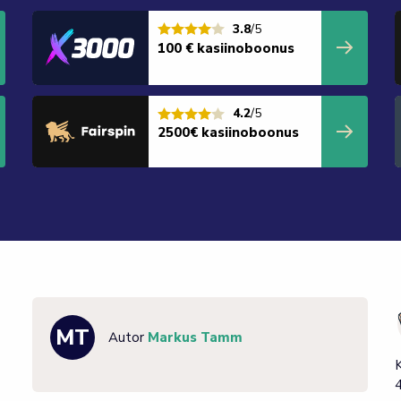
3.8
/5
100 € kasiinoboonus
4.2
/5
2500€ kasiinoboonus
MT
Autor
Markus Tamm
4