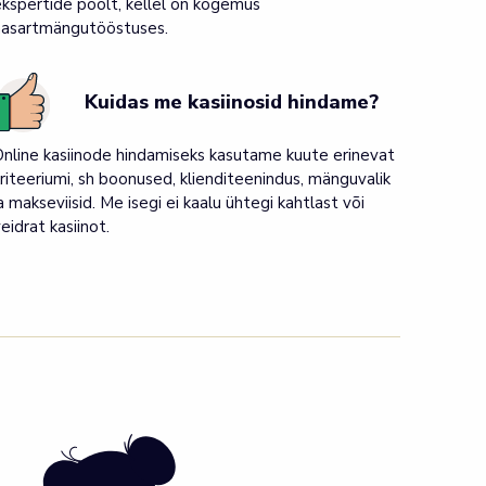
ekspertide poolt, kellel on kogemus
hasartmängutööstuses.
Kuidas me kasiinosid hindame?
Online kasiinode hindamiseks kasutame kuute erinevat
kriteeriumi, sh boonused, klienditeenindus, mänguvalik
a makseviisid. Me isegi ei kaalu ühtegi kahtlast või
eidrat kasiinot.