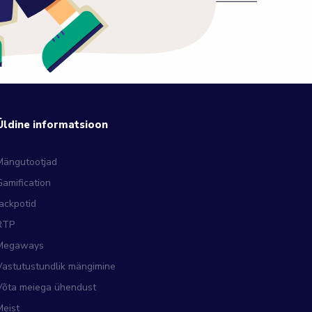
Üldine informatsioon
Mängutootjad
Gamification
ackpotid
RTP
Megaways
Vastutustundlik mängimine
Võta meiega ühendust
Meist