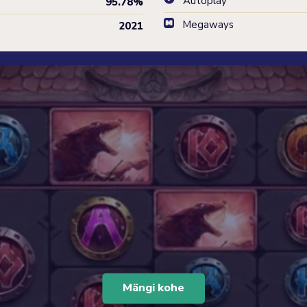
Autoplay
95.78%
Megaways
2021
Mängi kohe