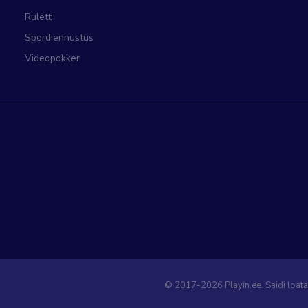
Rulett
Spordiennustus
Videopokker
© 2017-2026 Playin.ee. Saidi loata