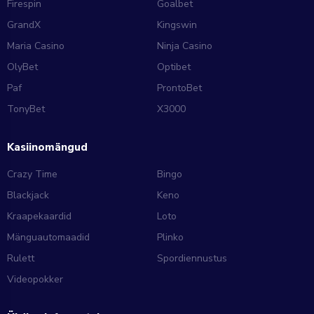
Firespin
Goalbet
GrandX
Kingswin
Maria Casino
Ninja Casino
OlyBet
Optibet
Paf
ProntoBet
TonyBet
X3000
Kasiinomängud
Crazy Time
Bingo
Blackjack
Keno
Kraapekaardid
Loto
Mänguautomaadid
Plinko
Rulett
Spordiennustus
Videopokker