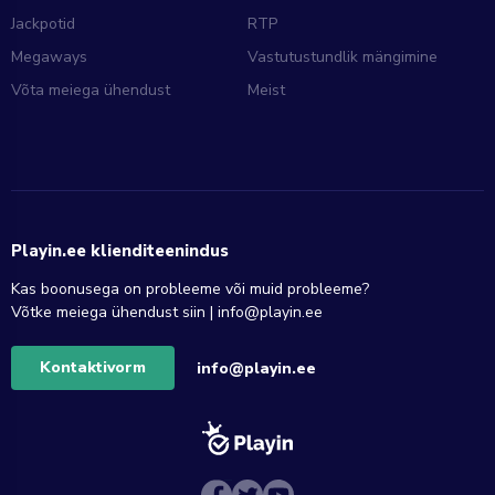
Jackpotid
RTP
Megaways
Vastutustundlik mängimine
Võta meiega ühendust
Meist
Playin.ee klienditeenindus
Kas boonusega on probleeme või muid probleeme?
Võtke meiega ühendust siin |
info@playin.ee
Kontaktivorm
info@playin.ee