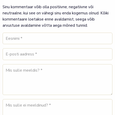
Sinu kommentaar võib olla positiivne, negatiivne või
neutraalne, kui see on vähegi sinu enda kogemus olnud. Kõiki
kommentaare loetakse enne avaldamist, seega võib
arvustuse avaldamine võtta aega mõned tunnid.