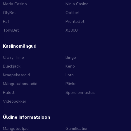
Maria Casino
Ninja Casino
OlyBet
Optibet
Paf
ProntoBet
TonyBet
X3000
Kasiinomängud
Crazy Time
Bingo
Blackjack
Keno
Kraapekaardid
Loto
Mänguautomaadid
Plinko
Rulett
Spordiennustus
Videopokker
Üldine informatsioon
Mängutootjad
Gamification