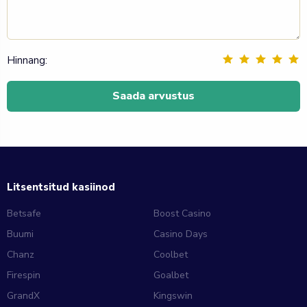
Hinnang:
Litsentsitud kasiinod
Betsafe
Boost Casino
Buumi
Casino Days
Chanz
Coolbet
Firespin
Goalbet
GrandX
Kingswin