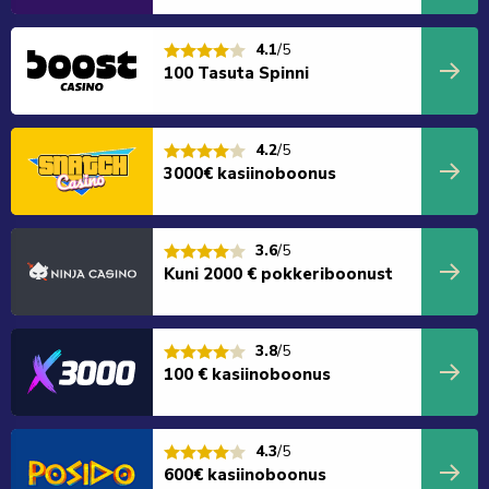
4.1
/5
100 Tasuta Spinni
4.2
/5
3000€ kasiinoboonus
3.6
/5
Kuni 2000 € pokkeriboonust
3.8
/5
100 € kasiinoboonus
4.3
/5
600€ kasiinoboonus