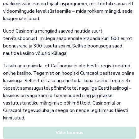
märkimisväärsem on lojaalsusprogramm, mis töötab sarnaselt
videomängude levelisüsteemile – mida rohkem mängid, seda
kaugemale jõuad.
Uued Casinomia mängijad saavad nautida suurt
tervitusboonust, millega saab endale krabada kuni 500 eurot
boonusraha ja 300 tasuta spinni. Sellise boonusega saad
nautida kasiino võlusid küllaga!
Tasub aga mainida, et Casinomia ei ole Eestis registreeritud
online kasiino. Tegemist on hoopiski Curacaol pesitseva online
kasiinoga. Sellest ei tasu aga heituda, kuna kasiino tegutseb
täpselt samasugustel põhimõtetel nagu iga Eesti kasiinogi –
kasiinos on väga karmid turvanõuded ning järgitakse
vastutustundliku mängimise põhimõtteid. Casinomial on
Curacaol tegevusluba ja seega on nende legitiimsus täiesti
kinnitatud.
Võta boonus