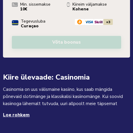
Min. sissemakse
Kiireim väljamakse
10€
Kohene
Tegevusluba
+3
Curaçao
Võta boonus
Kiire ülevaade: Casinomia
Casinomia on uus välismaine kasiino, kus saab mängida
põnevaid slotimänge ja klassikalisi kasiinomänge. Kui soovid
kasiinoga lähemalt tutvuda, uuri allpoolt meie täpsemat
arvustust!
Loe rohkem