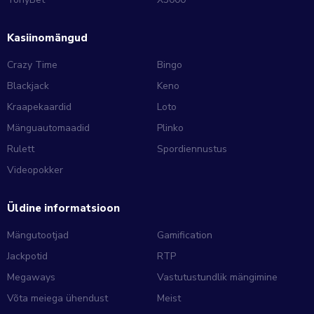
Kasiinomängud
Crazy Time
Bingo
Blackjack
Keno
Kraapekaardid
Loto
Mänguautomaadid
Plinko
Rulett
Spordiennustus
Videopokker
Üldine informatsioon
Mängutootjad
Gamification
Jackpotid
RTP
Megaways
Vastutustundlik mängimine
Võta meiega ühendust
Meist