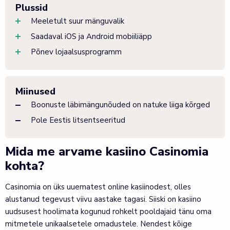
Plussid
Meeletult suur mänguvalik
Saadaval iOS ja Android mobiiliäpp
Põnev lojaalsusprogramm
Miinused
Boonuste läbimängunõuded on natuke liiga kõrged
Pole Eestis litsentseeritud
Mida me arvame kasiino Casinomia
kohta?
Casinomia on üks uuematest online kasiinodest, olles
alustanud tegevust viivu aastake tagasi. Siiski on kasiino
uudsusest hoolimata kogunud rohkelt pooldajaid tänu oma
mitmetele unikaalsetele omadustele. Nendest kõige