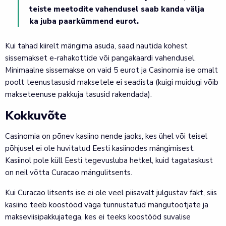
teiste meetodite vahendusel saab kanda välja
ka juba paarkümmend eurot.
Kui tahad kiirelt mängima asuda, saad nautida kohest
sissemakset e-rahakottide või pangakaardi vahendusel.
Minimaalne sissemakse on vaid 5 eurot ja Casinomia ise omalt
poolt teenustasusid maksetele ei seadista (kuigi muidugi võib
makseteenuse pakkuja tasusid rakendada).
Kokkuvõte
Casinomia on põnev kasiino nende jaoks, kes ühel või teisel
põhjusel ei ole huvitatud Eesti kasiinodes mängimisest.
Kasiinol pole küll Eesti tegevusluba hetkel, kuid tagataskust
on neil võtta Curacao mängulitsents.
Kui Curacao litsents ise ei ole veel piisavalt julgustav fakt, siis
kasiino teeb koostööd väga tunnustatud mängutootjate ja
makseviisipakkujatega, kes ei teeks koostööd suvalise