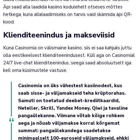
Äpi saad alla laadida kasiino kodulehelt otseses mõttes
hetkega, kuna allalaadimiseks on tarvis vaid skännida äpi QR-
kood.
Klienditeenindus ja makseviisid
Kuna Casinomia on välismaine kasiino, siis ei saa kahjuks juttu
olla eestikeelsest klienditeenindusest. Küll aga on Casinomial
24/7 live-chat klienditeenindus, seega saad absoluutselt iga
kell oma küsimustele vastuse.
Casinomia on üks vähestest kasiinodest, kus
saab sisse- ja väljamakseid teha krüptorahas.
Samuti on toetatud deebet-krediitkaardid,
Neteller, Skrill, Yandex Money, Qiwi ja tavaline
pangaülekanne. Viimane võtab kõige rohkem
aega ja nõuab väljamakse korral kõrgemat
summat: pangaülekandega saadetakse
minimaalselt 100-euroseid väljamakseid, ehkki