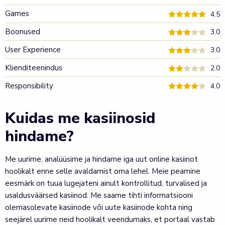
Games
4.5
Boonused
3.0
User Experience
3.0
Klienditeenindus
2.0
Responsibility
4.0
Kuidas me kasiinosid
hindame?
Me uurime, analüüsime ja hindame iga uut online kasiinot
hoolikalt enne selle avaldamist oma lehel. Meie peamine
eesmärk on tuua lugejateni ainult kontrollitud, turvalised ja
usaldusväärsed kasiinod. Me saame tihti informatsiooni
olemasolevate kasiinode või uute kasiinode kohta ning
seejärel uurime neid hoolikalt veendumaks, et portaal vastab